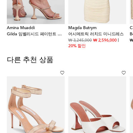
Amina Muaddi
Magda Butrym
C
Gilda 임벨리시드 페이턴트 레더 샌들
어시메트릭 러치드 미니드레스
B
original price
discount
₩ 3,245,000
₩ 2,596,000
₩
20% 할인
다른 추천 상품