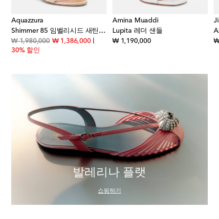
Aquazzura
Amina Muaddi
J
Shimmer 85 임벨리시드 새틴 샌들
Lupita 레더 샌들
A
count price
original price
discount price
original price
₩ 1,980,000
₩ 1,386,000
₩ 1,190,000
₩
30% 할인
발레리나 플랫
쇼핑하기