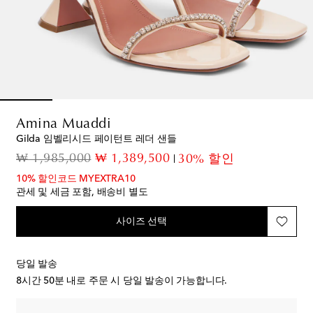
Amina Muaddi
Gilda 임벨리시드 페이턴트 레더 샌들
original price
discount price
₩ 1,985,000
₩ 1,389,500
30% 할인
10% 할인코드 MYEXTRA10
관세 및 세금 포함, 배송비 별도
사이즈 선택
당일 발송
8시간 50분
내로 주문 시 당일 발송이 가능합니다.