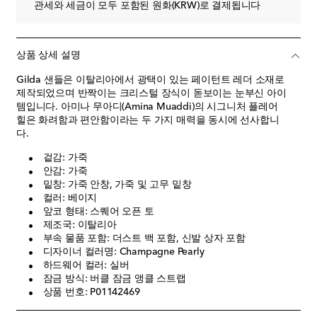
관세와 세금이 모두 포함된 원화(KRW)로 결제됩니다
상품 상세 설명
Gilda 샌들은 이탈리아에서 광택이 있는 페이턴트 레더 소재로
제작되었으며 반짝이는 크리스털 장식이 돋보이는 눈부신 아이
템입니다. 아미나 무아디(Amina Muaddi)의 시그니처 플레어
힐은 화려함과 편안함이라는 두 가지 매력을 동시에 선사합니
다.
겉감: 가죽
안감: 가죽
밑창: 가죽 안창, 가죽 및 고무 밑창
컬러: 베이지
앞코 형태: 스퀘어 오픈 토
제조국: 이탈리아
부속 물품 포함: 더스트 백 포함, 신발 상자 포함
디자이너 컬러명: Champagne Pearly
하드웨어 컬러: 실버
잠금 방식: 버클 잠금 앵클 스트랩
상품 번호: P01142469