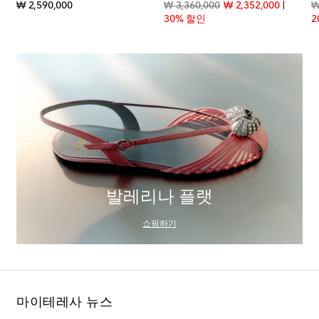
count price
original price
original price
discount
₩ 2,590,000
₩ 3,360,000
₩ 2,352,000
₩
30% 할인
2
발레리나 플랫
쇼핑하기
마이테레사 뉴스