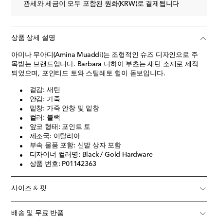
관세와 세금이 모두 포함된 원화(KRW)로 결제됩니다
상품 상세 설명
아미나 무아디(Amina Muaddi)는 조형적인 슈즈 디자인으로 주
목받는 브랜드입니다. Barbara 니하이 부츠는 새틴 소재로 제작
되었으며, 포인티드 토와 스틸레토 힐이 돋보입니다.
겉감: 새틴
안감: 가죽
밑창: 가죽 안창 및 밑창
컬러: 블랙
앞코 형태: 포인트 토
제조국: 이탈리아
부속 물품 포함: 신발 상자 포함
디자이너 컬러명: Black / Gold Hardware
상품 번호: P01142363
사이즈 & 핏
배송 및 무료 반품