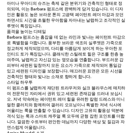
아미나 무아디의 슈즈는 축제 같은 분위기와 건축적인 형태로 정
의되며, 이는 Barbara 펌프스에 완벽하게 담겨 있습니다. 이 디자
인은 활용도 높은 브라운 톤의 고광택 페이턴트 레더 마감과 모던
하면서도 시간을 초월한 우아함을 자아내는 날렵하고 조각적인 실
루엣이 특징입니다.
품격을 높이는 디테일
Barbara 펌프스는 흠잡을 데 없는 라인과 빛나는 페이턴트 마감으
로 특별함을 더합니다. 풍부한 브라운 색조의 실루엣은 가죽으로
정교하게 제작되었으며, 다리를 아름답게 보이게 하는 우아한 포
인티드 토가 특징입니다. 클래식한 스틸레토 힐은 구조를 한층 높
여주며, 날렵하고 자신감 있는 옆모습을 연출합니다. 부드러운 갑
피부터 세련된 밑창까지 모든 요소가 가죽으로 제작되어 통일감
있고 세련된 디자인을 보장합니다. 매끄러운 표면은 모든 시선을
건축적인 형태와 빛나는 소재로 향하게 합니다.
스타일 하우투
이 펌프스를 날렵하게 재단된 트라우저와 실크 블라우스에 매치하
여 전문적인 자리에서 권위 있고 세련된 존재감을 드러내 보십시
오. 저녁 약속에는 페이턴트 레더 힐을 유려한 칼럼 드레스와 미니
멀한 클러치와 함께하여 갤러리 오프닝이나 특별한 저녁 식사에
어울리는 룩을 연출할 수 있습니다. 디자인 고유의 활용성 덕분에
격식 있는 룩과 스마트 캐주얼 룩 모두에 균형 잡힌 포인트를 더합
니다. 깔끔한 수트부터 편안한 데님까지 다양한 색상 및 질감과 자
연스럽게 어울립니다.