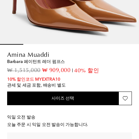
Amina Muaddi
Barbara 페이턴트 레더 펌프스
original price
discount price
₩ 1,515,000
₩ 909,000
40% 할인
10% 할인코드 MYEXTRA10
관세 및 세금 포함, 배송비 별도
사이즈 선택
익일 오전 발송
오늘 주문 시 익일 오전 발송이 가능합니다.