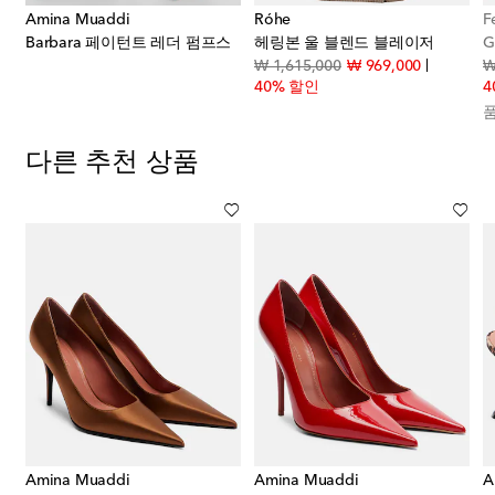
Amina Muaddi
Róhe
F
 코튼 폴로 셔츠
Barbara 페이턴트 레더 펌프스
헤링본 울 블렌드 블레이저
G
original price
discount p
₩ 1,615,000
₩ 969,000
₩
40% 할인
4
다른 추천 상품
Amina Muaddi
Amina Muaddi
A