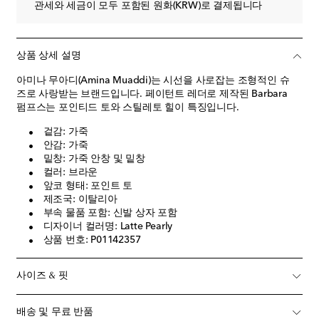
관세와 세금이 모두 포함된 원화(KRW)로 결제됩니다
상품 상세 설명
아미나 무아디(Amina Muaddi)는 시선을 사로잡는 조형적인 슈
즈로 사랑받는 브랜드입니다. 페이턴트 레더로 제작된 Barbara
펌프스는 포인티드 토와 스틸레토 힐이 특징입니다.
겉감: 가죽
안감: 가죽
밑창: 가죽 안창 및 밑창
컬러: 브라운
앞코 형태: 포인트 토
제조국: 이탈리아
부속 물품 포함: 신발 상자 포함
디자이너 컬러명: Latte Pearly
상품 번호: P01142357
사이즈 & 핏
배송 및 무료 반품