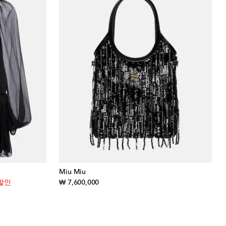
Miu Miu
t price
original price
 할인
₩ 7,600,000