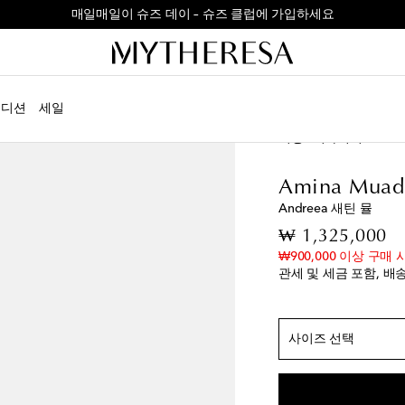
매일매일이 슈즈 데이 – 슈즈 클럽에 가입하세요
에디션
세일
정확한 사이즈
여성
디자이너
Amin
EU 35
마지막 상품
EU 35.5
마지막 상
Amina Muad
EU 36
품절 임박
Andreea 새틴 뮬
EU 36.5
마지막 상
or
₩ 1,325,000
EU 37
마지막 상품
₩900,000 이상 구매 
관세 및 세금 포함, 배
EU 37.5
위시리스트
EU 38
품절 임박
EU 38.5
마지막 상
사이즈 선택
EU 39
품절 임박
EU 39.5
위시리스트