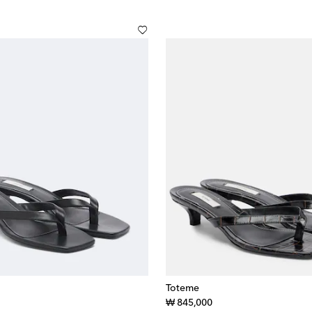
Toteme
inal price
original price
₩ 845,000