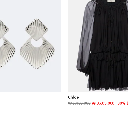
Chloé
inal price
original price
discoun
₩ 5,150,000
₩ 3,605,000
30%