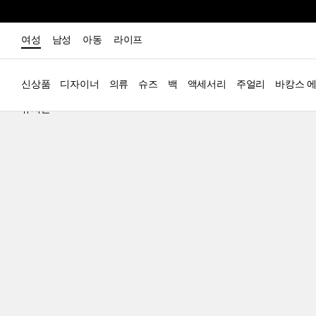
여성
남성
아동
라이프
신상품
디자이너
의류
슈즈
백
액세서리
주얼리
바캉스 
뉴시즌