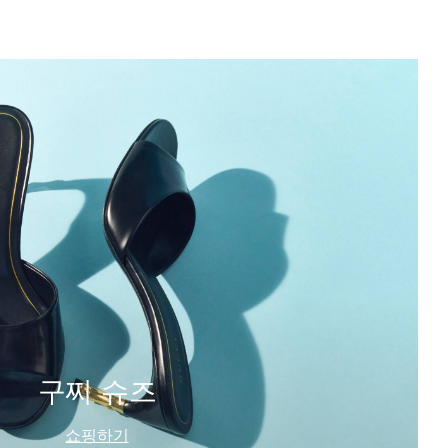
구찌 슈즈
쇼핑하기