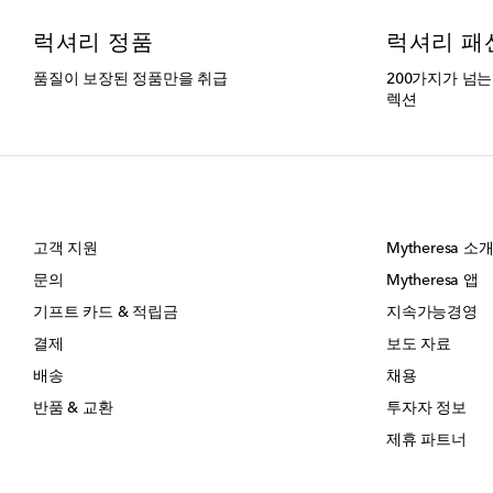
럭셔리 정품
럭셔리 패
품질이 보장된 정품만을 취급
200가지가 넘
렉션
고객 지원
Mytheresa 소
문의
Mytheresa 앱
기프트 카드 & 적립금
지속가능경영
결제
보도 자료
배송
채용
반품 & 교환
투자자 정보
제휴 파트너