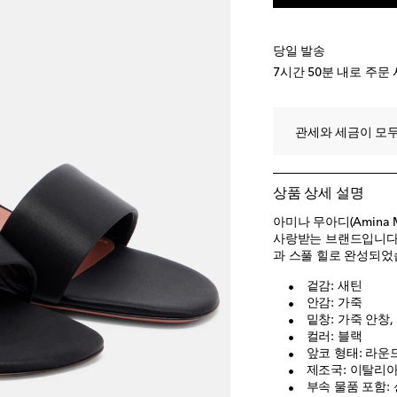
EU 40
품절 임박
EU 40.5
품절 임박
당일 발송
EU 41
마지막 상품
7시간 50분
내로 주문 
EU 42
마지막 상품
EU 43
위시리스트에
관세와 세금이 모두
상품 상세 설명
아미나 무아디(Amina
사랑받는 브랜드입니다. 
과 스풀 힐로 완성되었
겉감: 새틴
안감: 가죽
밑창: 가죽 안창,
컬러: 블랙
앞코 형태: 라운
제조국: 이탈리
부속 물품 포함: 