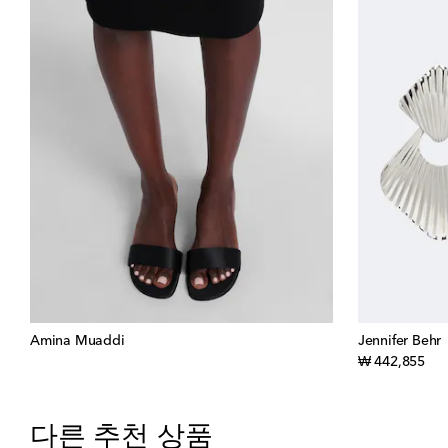
Amina Muaddi
Jennifer Behr
orig
₩ 442,855
다른 추천 상품