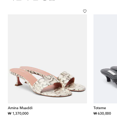
Amina Muaddi
Toteme
original price
orig
₩ 1,370,000
₩ 630,000