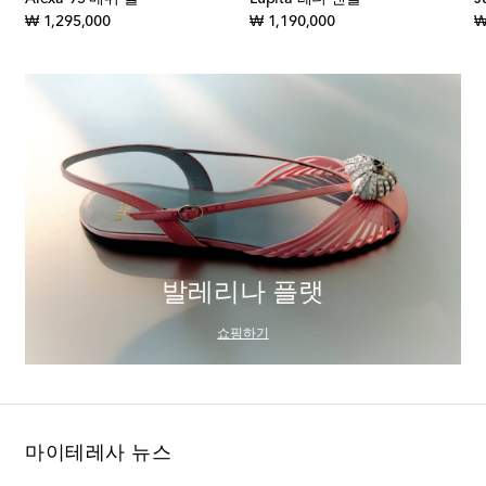
original price
original price
₩ 1,295,000
₩ 1,190,000
₩
발레리나 플랫
쇼핑하기
마이테레사 뉴스