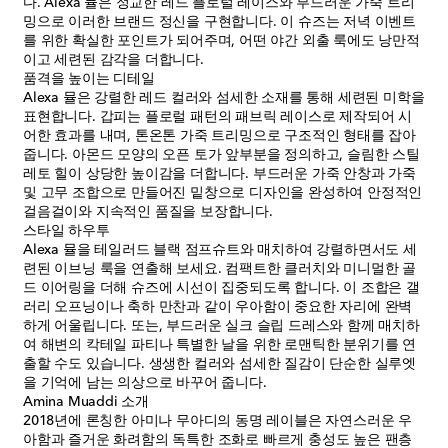
다. Alexa 뮬은 정교한 레드 플로럴 레이스와 부드러운 가죽 트리
밍으로 이러한 브랜드 정신을 구현합니다. 이 슈즈는 저녁 이벤트
를 위한 확실한 포인트가 되어주며, 어떤 야간 외출 룩에도 낭만적
이고 세련된 감각을 더합니다.
품격을 높이는 디테일
Alexa 뮬은 강렬한 레드 컬러와 섬세한 소재를 통해 세련된 미학을
표현합니다. 갑피는 플로럴 패턴의 패브릭 레이스로 제작되어 시
어한 효과를 내며, 톤온톤 가죽 트리밍으로 구조적인 형태를 잡아
줍니다. 아몬드 모양의 오픈 토가 앞부분을 정의하고, 슬림한 스틸
레토 힐이 상당한 높이감을 더합니다. 부드러운 가죽 안창과 가죽
및 고무 조합으로 만들어진 밑창으로 디자인을 완성하여 안정적인
걸음걸이와 지속적인 품질을 보장합니다.
스타일 하우투
Alexa 뮬을 테일러드 블랙 점프슈트와 매치하여 강렬하면서도 세
련된 이브닝 룩을 연출해 보세요. 컴팩트한 클러치와 미니멀한 골
드 이어링을 더해 슈즈에 시선이 집중되도록 합니다. 이 조합은 갤
러리 오프닝이나 축하 만찬과 같이 우아함이 중요한 자리에 완벽
하게 어울립니다. 또는, 부드러운 실크 슬립 드레스와 함께 매치하
여 해변의 칵테일 파티나 특별한 날을 위한 로맨틱한 분위기를 연
출할 수도 있습니다. 생생한 컬러와 섬세한 질감이 단순한 실루엣
을 기억에 남는 의상으로 바꾸어 줍니다.
Amina Muaddi 소개
2018년에 론칭한 아미나 무아디의 동명 레이블은 자연스러운 우
아함과 즐거운 화려함의 독특한 조화로 빠르게 충성도 높은 팬층