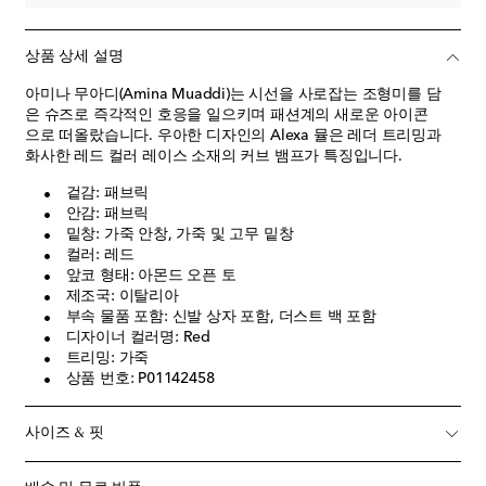
상품 상세 설명
아미나 무아디(Amina Muaddi)는 시선을 사로잡는 조형미를 담
은 슈즈로 즉각적인 호응을 일으키며 패션계의 새로운 아이콘
으로 떠올랐습니다. 우아한 디자인의 Alexa 뮬은 레더 트리밍과
화사한 레드 컬러 레이스 소재의 커브 뱀프가 특징입니다.
겉감: 패브릭
안감: 패브릭
밑창: 가죽 안창, 가죽 및 고무 밑창
컬러: 레드
앞코 형태: 아몬드 오픈 토
제조국: 이탈리아
부속 물품 포함: 신발 상자 포함, 더스트 백 포함
디자이너 컬러명: Red
트리밍: 가죽
상품 번호: P01142458
사이즈 & 핏