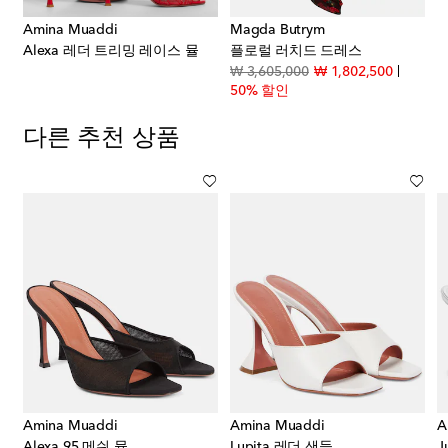
Amina Muaddi
Magda Butrym
Alexa 레더 트리밍 레이스 뮬
플로럴 러치드 드레스
original price
discount
₩ 3,605,000
₩ 1,802,500
50% 할인
다른 추천 상품
Amina Muaddi
Amina Muaddi
A
트 레더 뮬
Alexa 95 메쉬 뮬
Lupita 레더 샌들
J