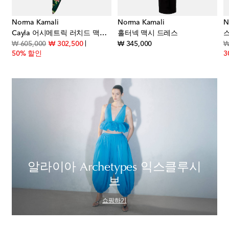
Norma Kamali
Norma Kamali
N
 메탈릭 이브닝 가운
Cayla 어시메트릭 러치드 맥시 드레스
홀터넥 맥시 드레스
t price
original price
discount price
original price
₩ 605,000
₩ 302,500
₩ 345,000
₩
50% 할인
3
알라이아 Archetypes 익스클루시
브
쇼핑하기