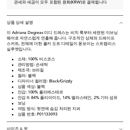
관세와 세금이 모두 포함된 원화(KRW)로 결제됩니다
상품 상세 설명
이 Adriana Degreas 미디 드레스는 비치 룩부터 세련된 이브닝
웨어로 자연스럽게 연출해 줍니다. 구조적인 상체와 드레이프
스커트, 전체에 더한 폴카 도트 디테일이 돋보이는 스트랩리스
실루엣입니다.
소재: 100% 비스코스
관리방법: 손세탁
제조국: 브라질
컬러: 블랙
디자이너 컬러명: Black/Grizzly
상품 색상: 블랙
안감: 100% 폴리에스테르
안감 II: 84% 폴리아미드, 14% 엘라스테인, 2% 기타 섬유
보닝
여밈 방식: 뒷면에 숨김 처리된 지퍼
상품 번호: P01133093
사이즈 & 핏