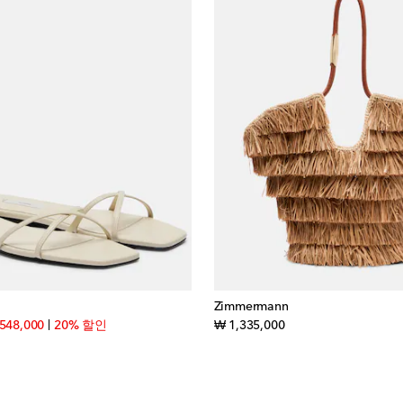
Zimmermann
inal price
discount price
original price
548,000
20% 할인
₩ 1,335,000