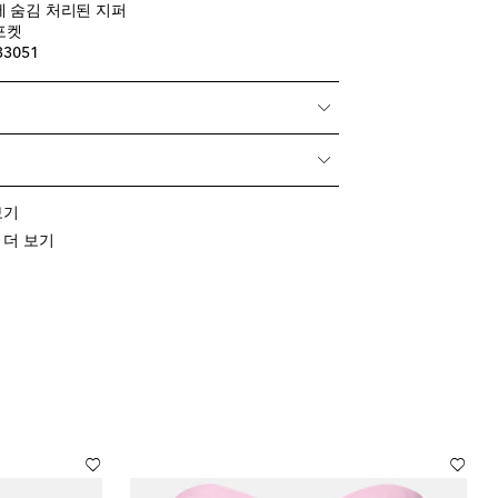
에 숨김 처리된 지퍼
포켓
33051
 보기
류 더 보기