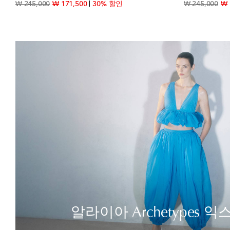
original price
discount price
orig
₩ 245,000
₩ 171,500
30% 할인
₩ 245,000
₩ 
알라이아 Archetypes 