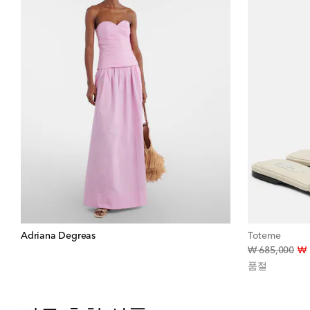
Adriana Degreas
Toteme
orig
₩ 685,000
₩ 
품절