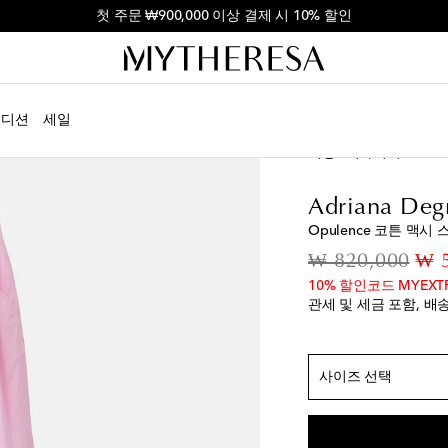
첫 주문 ₩900,000 이상 결제 시 10% 할인
에디션
세일
여성
디자이너
Adria
Adriana Deg
Opulence 코튼 맥시
정 사이즈
orig
₩ 820,000
₩ 
10% 할인코드 MYEXT
XS / KR 55
위시리스
관세 및 세금 포함, 배
S / KR 55/66
M / KR 66
마지막 
L / KR 77
위시리스
사이즈 선택