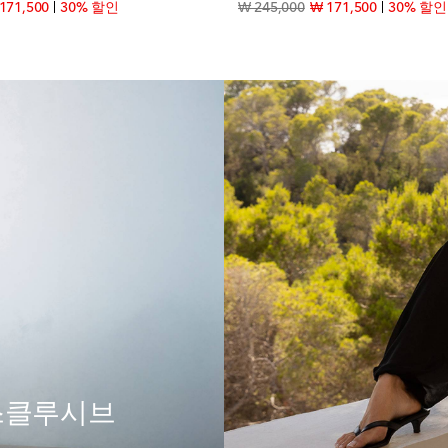
inal price
discount price
original price
discount pr
171,500
30% 할인
₩ 245,000
₩ 171,500
30% 할인
익스클루시브