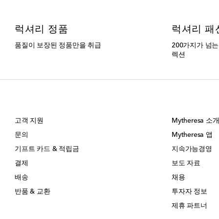
럭셔리 정품
럭셔리 패
품질이 보장된 정품만을 취급
200가지가 넘
렉션
고객 지원
Mytheresa 소
문의
Mytheresa 앱
기프트 카드 & 적립금
지속가능경영
결제
보도 자료
배송
채용
반품 & 교환
투자자 정보
제휴 파트너