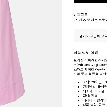
당일 발송
9시간 22분
내로 주문 
관세와 세금이 모두
상품 상세 설명
브라질의 화려함과 자
스(Adriana Degr
소재로 제작한 Opule
으며 룩에 볼륨을 더해
소재: 98% 면,
관리방법: 물세탁 
제조국: 브라질
컬러: 핑크
디자이너 컬러명: L
상품 색상: 핑크