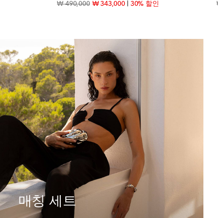
ice
original price
discount price
₩ 490,000
₩ 343,000
30% 할인
매칭 세트