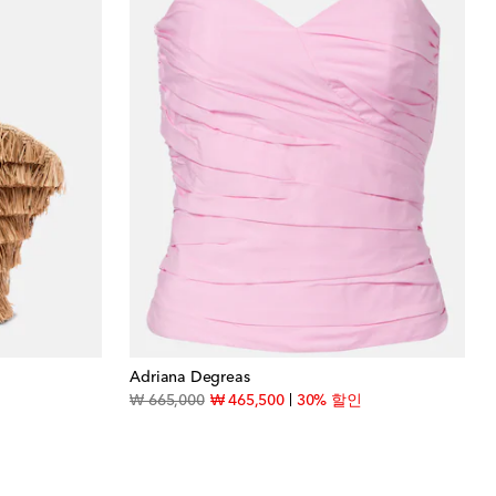
Adriana Degreas
original price
discount price
₩ 665,000
₩ 465,500
30% 할인