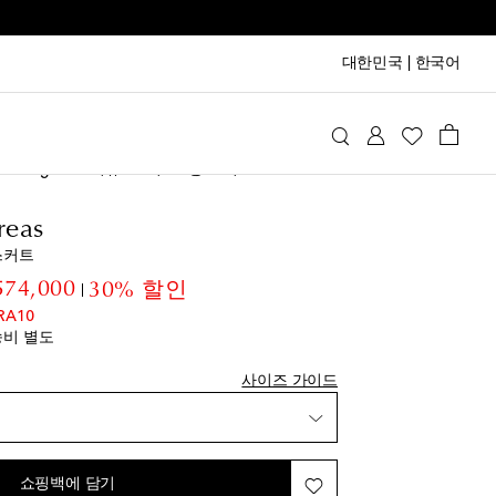
대한민국
|
한국어
na Degreas
의류
스커트
롱 스커트
reas
 스커트
inal price
discount price
574,000
30% 할인
RA10
트에 추가
송비 별도
사이즈 가이드
상품
트에 추가
쇼핑백에 담기