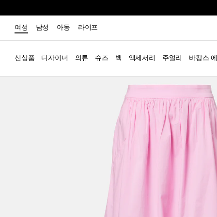
여성
남성
아동
라이프
신상품
디자이너
의류
슈즈
백
액세서리
주얼리
바캉스 