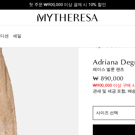
일부 상품 10% 할인코드 FIRST10
에디션
세일
여성
디자이너
Adria
Adriana Deg
레이스 벌룬 팬츠
정 사이즈
orig
₩ 890,000
₩900,000 이상 구매 
XS / KR 55
품절 임
관세 및 세금 포함, 배
S / KR 55/66
M / KR 66
L / KR 77
사이즈 선택