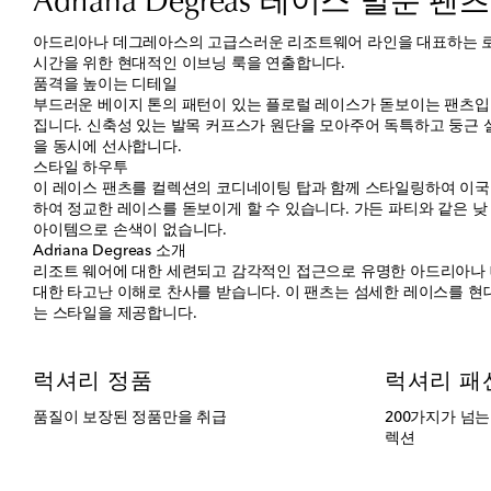
Adriana Degreas 레이스 벌룬 팬츠
아드리아나 데그레아스의 고급스러운 리조트웨어 라인을 대표하는 로맨
시간을 위한 현대적인 이브닝 룩을 연출합니다.
품격을 높이는 디테일
부드러운 베이지 톤의 패턴이 있는 플로럴 레이스가 돋보이는 팬츠입
집니다. 신축성 있는 발목 커프스가 원단을 모아주어 독특하고 둥근
을 동시에 선사합니다.
스타일 하우투
이 레이스 팬츠를 컬렉션의 코디네이팅 탑과 함께 스타일링하여 이국적
하여 정교한 레이스를 돋보이게 할 수 있습니다. 가든 파티와 같은 
아이템으로 손색이 없습니다.
Adriana Degreas 소개
리조트 웨어에 대한 세련되고 감각적인 접근으로 유명한 아드리아나 
대한 타고난 이해로 찬사를 받습니다. 이 팬츠는 섬세한 레이스를 
는 스타일을 제공합니다.
럭셔리 정품
럭셔리 패
품질이 보장된 정품만을 취급
200가지가 넘
렉션