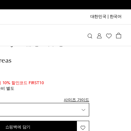
대한민국
|
한국어
na Degreas
의류
팬츠
와이드 팬츠
reas
inal price
시 10% 할인코드 FIRST10
박
송비 별도
사이즈 가이드
쇼핑백에 담기