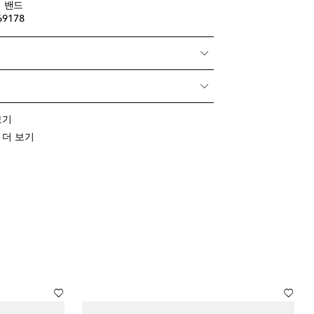
 밴드
69178
 보기
류 더 보기