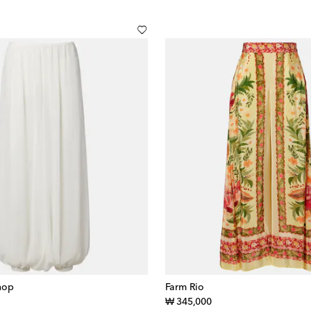
hop
Farm Rio
inal price
original price
₩ 345,000