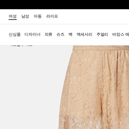
여성
남성
아동
라이프
신상품
디자이너
의류
슈즈
백
액세서리
주얼리
바캉스 
익스클루시브