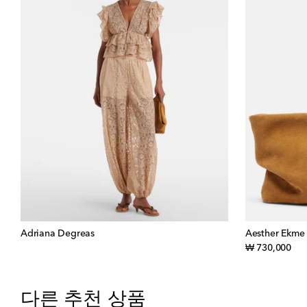
Adriana Degreas
Aesther Ekme
orig
₩ 730,000
다른 추천 상품