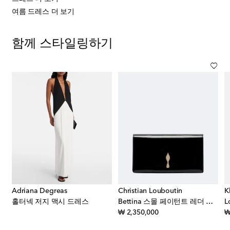
여름 드레스 더 보기
함께 스타일링하기
Adriana Degreas
Christian Louboutin
K
홀터넥 저지 맥시 드레스
Bettina 스몰 페이턴트 레더 클러치
L
original price
₩ 2,350,000
₩