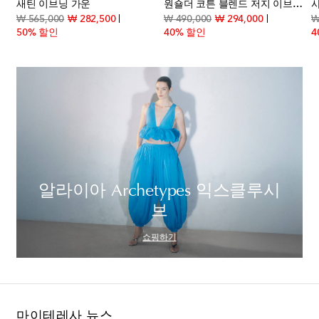
새틴 이브닝 가운
원숄더 코튼 블렌드 저지 이브닝 가운
t price
original price
discount price
original price
discount pri
₩ 565,000
₩ 282,500
₩ 490,000
₩ 294,000
₩
50% 할인
40% 할인
4
알라이아 Archetypes 익스클루시
브
쇼핑하기
마이테레사 뉴스