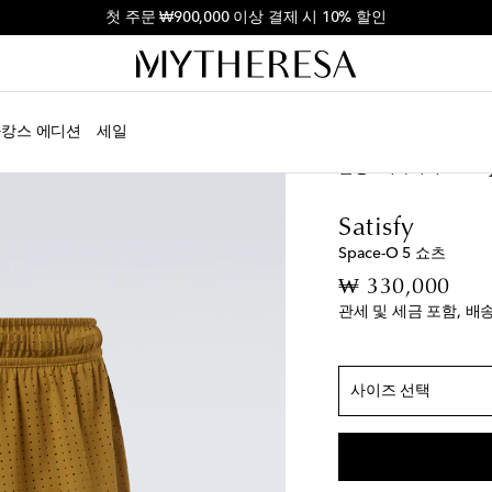
첫 주문 ₩900,000 이상 결제 시 10% 할인
캉스 에디션
세일
남성
디자이너
Satisf
Satisfy
Space-O 5 쇼츠
정 사이즈
orig
₩ 330,000
S
품절 임박
관세 및 세금 포함, 배
M
품절 임박
L
XL
품절 임박
사이즈 선택