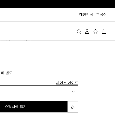
대한민국
|
한국어
y
의류
스포츠웨어
쇼츠
inal price
송비 별도
사이즈 가이드
쇼핑백에 담기