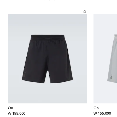
On
On
original price
orig
₩ 155,000
₩ 155,000