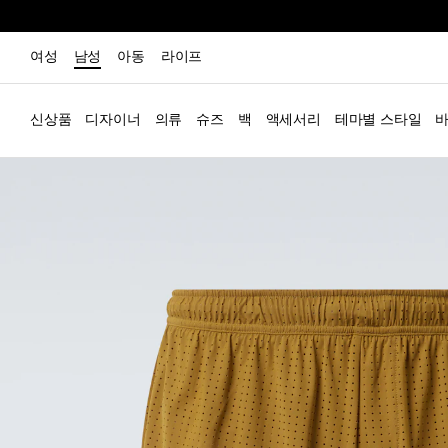
여성
남성
아동
라이프
신상품
디자이너
의류
슈즈
백
액세서리
테마별 스타일
바