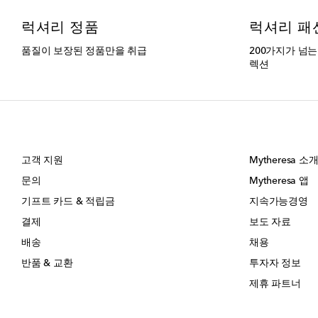
럭셔리 정품
럭셔리 패
품질이 보장된 정품만을 취급
200가지가 넘
렉션
고객 지원
Mytheresa 소
문의
Mytheresa 앱
기프트 카드 & 적립금
지속가능경영
결제
보도 자료
배송
채용
반품 & 교환
투자자 정보
제휴 파트너