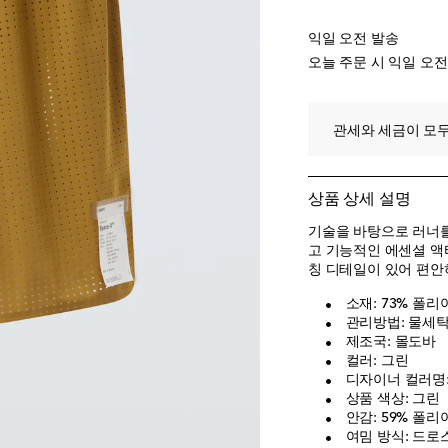
익일 오전 발송
오늘 주문 시 익일 오
관세와 세금이 모두
상품 상세 설명
기술을 바탕으로 러너를 
고 기능적인 에센셜 액티
칭 디테일이 있어 편안
소재: 73% 폴리
관리방법: 물세탁 
제조국: 몰도바
컬러: 그린
디자이너 컬러명: N
상품 색상: 그린
안감: 59% 폴리
여밈 방식: 드로