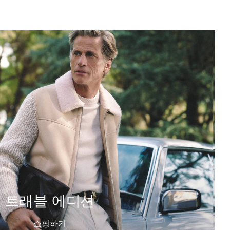
트래블 에디션
쇼핑하기