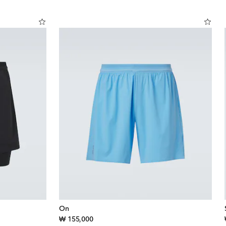
On
original price
₩ 155,000