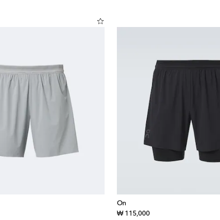
On
inal price
original price
₩ 115,000