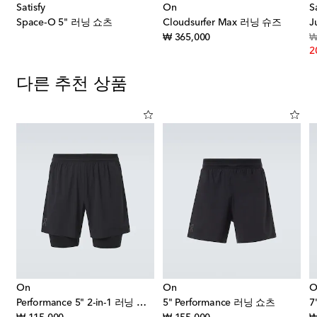
Satisfy
On
S
Space‑O 5" 러닝 쇼츠
Cloudsurfer Max 러닝 슈즈
original price
₩ 365,000
₩
2
다른 추천 상품
On
On
O
Performance 5" 2-in-1 러닝 쇼츠
5" Performance 러닝 쇼츠
7
original price
original price