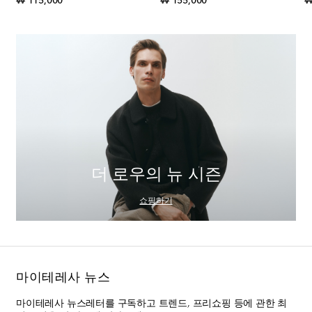
₩ 115,000
₩ 155,000
₩
더 로우의 뉴 시즌
쇼핑하기
마이테레사 뉴스
마이테레사 뉴스레터를 구독하고 트렌드, 프리쇼핑 등에 관한 최