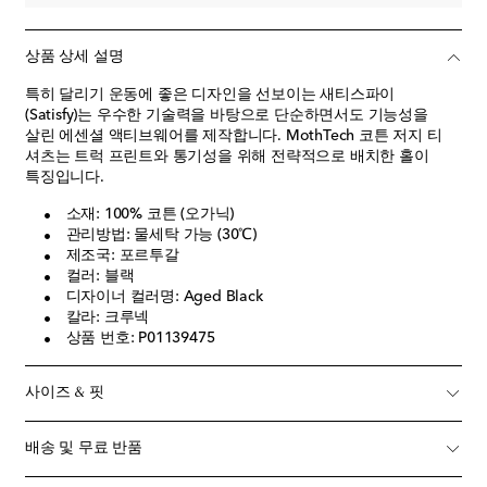
상품 상세 설명
특히 달리기 운동에 좋은 디자인을 선보이는 새티스파이
(Satisfy)는 우수한 기술력을 바탕으로 단순하면서도 기능성을
살린 에센셜 액티브웨어를 제작합니다. MothTech 코튼 저지 티
셔츠는 트럭 프린트와 통기성을 위해 전략적으로 배치한 홀이
특징입니다.
소재: 100% 코튼 (오가닉)
관리방법: 물세탁 가능 (30℃)
제조국: 포르투갈
컬러: 블랙
디자이너 컬러명: Aged Black
칼라: 크루넥
상품 번호: P01139475
사이즈 & 핏
배송 및 무료 반품