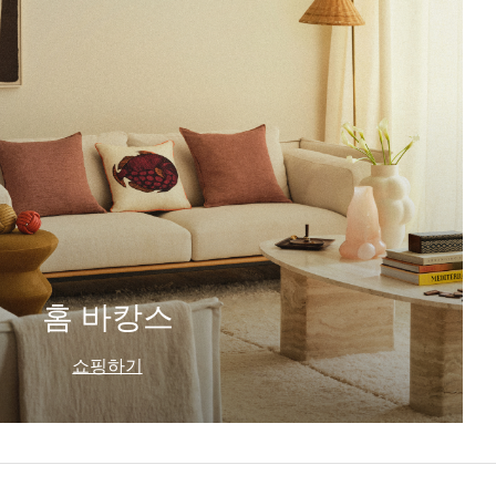
홈 바캉스
쇼핑하기