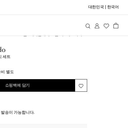
대한민국
|
한국어
alia Criado
홈
테이블웨어 & 홈 바
커트러리
do
리 세트
iginal price
송비 별도
쇼핑백에 담기
전 발송이 가능합니다.