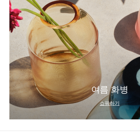
여름 화병
쇼핑하기