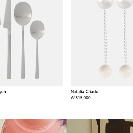
gen
Natalia Criado
inal price
original price
₩ 315,000