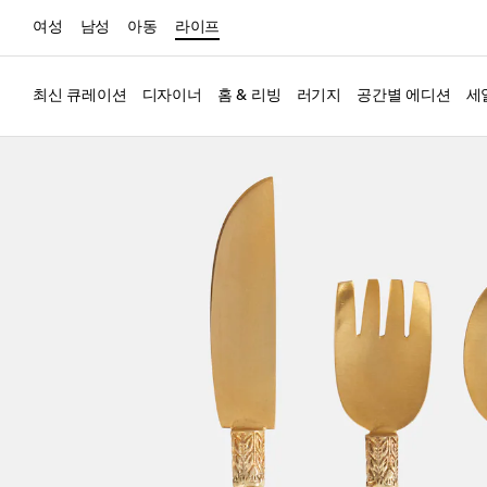
여성
남성
아동
라이프
최신 큐레이션
디자이너
홈 & 리빙
러기지
공간별 에디션
세