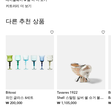
커트러리 더 보기
다른 추천 상품
Bitossi
Tavares 1922
B
린 디너 플레이트 4세트
와인 글라스 6세트
Shell 스털링 실버 쉘 슈거 볼그릇
original price
original price
₩ 200,000
₩ 1,105,000
₩