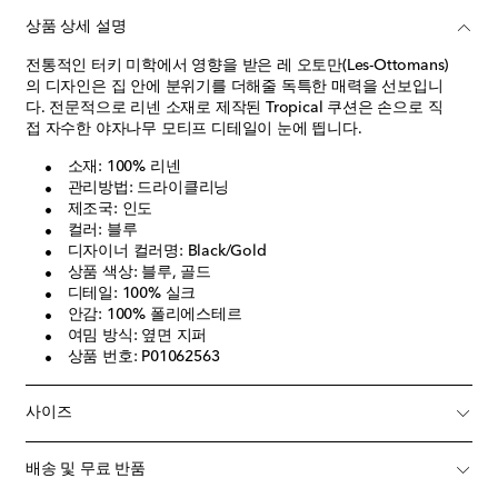
상품 상세 설명
전통적인 터키 미학에서 영향을 받은 레 오토만(Les-Ottomans)
의 디자인은 집 안에 분위기를 더해줄 독특한 매력을 선보입니
다. 전문적으로 리넨 소재로 제작된 Tropical 쿠션은 손으로 직
접 자수한 야자나무 모티프 디테일이 눈에 띕니다.
소재: 100% 리넨
관리방법: 드라이클리닝
제조국: 인도
컬러: 블루
디자이너 컬러명: Black/Gold
상품 색상: 블루, 골드
디테일: 100% 실크
안감: 100% 폴리에스테르
여밈 방식: 옆면 지퍼
상품 번호: P01062563
사이즈
배송 및 무료 반품