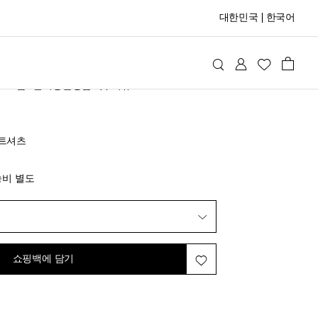
대한민국
|
한국어
ci
홈
반려동물용품
펫 의류
3cm
추가
웨트셔츠
inal price
가
송비 별도
쇼핑백에 담기