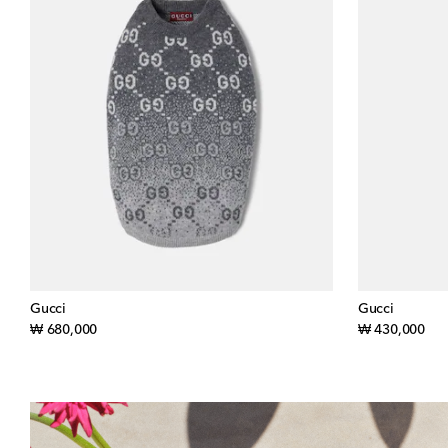
Gucci
Gucci
original price
orig
₩ 680,000
₩ 430,000