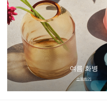
여름 화병
쇼핑하기