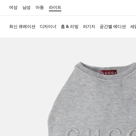
여성
남성
아동
라이프
최신 큐레이션
디자이너
홈 & 리빙
러기지
공간별 에디션
세