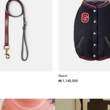
Gucci
inal price
original price
₩ 1,140,000