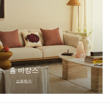
홈 바캉스
쇼핑하기