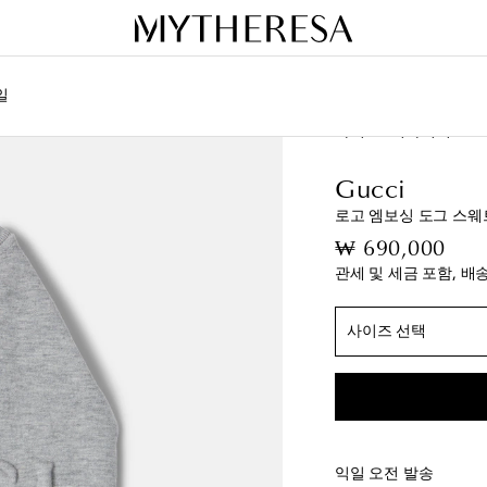
일
라이프
디자이너
Guc
목둘레 사이즈 M = 3
Gucci
XXS
위시리스트에 
로고 엠보싱 도그 스
XS
마지막 상품
orig
₩ 690,000
S
위시리스트에 추
관세 및 세금 포함, 배
M
마지막 상품
L
품절 임박
사이즈 선택
익일 오전 발송