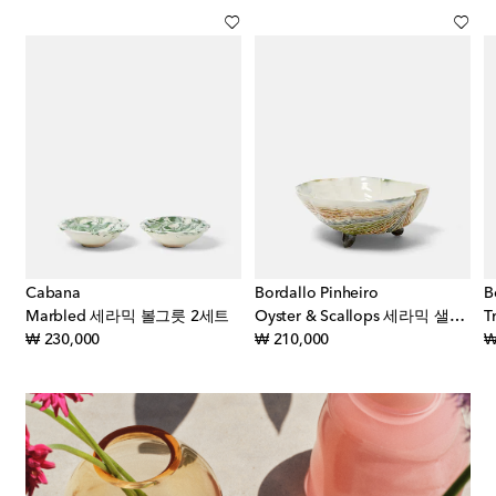
Cabana
Bordallo Pinheiro
B
Marbled 세라믹 볼그릇 2세트
Oyster & Scallops 세라믹 샐러드 볼그릇
original price
original price
₩ 230,000
₩ 210,000
₩