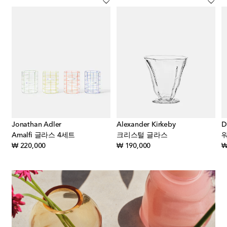
Jonathan Adler
Alexander Kirkeby
D
Amalfi 글라스 4세트
크리스털 글라스
original price
original price
₩ 220,000
₩ 190,000
₩