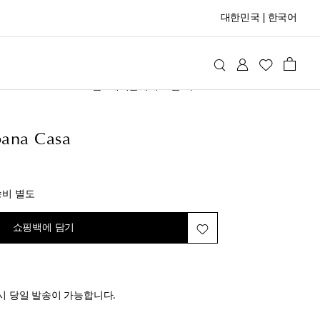
대한민국
|
한국어
lce&Gabbana Casa
홈
테이블웨어 & 홈 바
ana Casa
inal price
송비 별도
쇼핑백에 담기
시 당일 발송이 가능합니다.