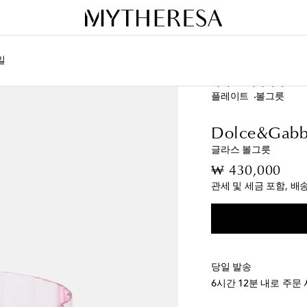
일
라이프
디자이너
Do
플레이트
볼그릇
Dolce&Gabb
글라스 볼그릇
orig
₩ 430,000
관세 및 세금 포함, 배
당일 발송
6시간 12분
내로 주문 