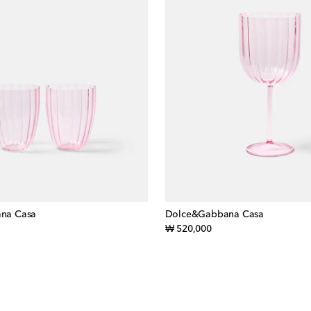
na Casa
Dolce&Gabbana Casa
inal price
original price
₩ 520,000