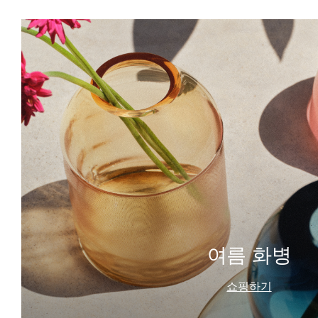
여름 화병
쇼핑하기