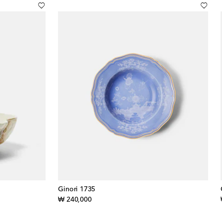
Ginori 1735
original price
₩ 240,000