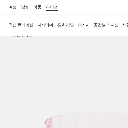
여성
남성
아동
라이프
최신 큐레이션
디자이너
홈 & 리빙
러기지
공간별 에디션
세
익스클루시브