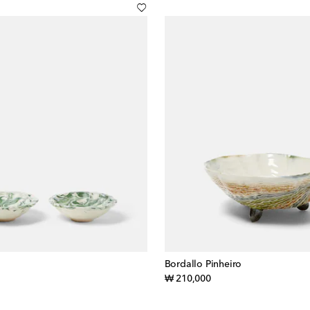
Bordallo Pinheiro
inal price
original price
₩ 210,000