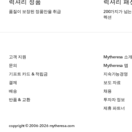
럭셔리 정품
럭셔리 패
품질이 보장된 정품만을 취급
200가지가 넘
렉션
고객 지원
Mytheresa 소
문의
Mytheresa 앱
기프트 카드 & 적립금
지속가능경영
결제
보도 자료
배송
채용
반품 & 교환
투자자 정보
제휴 파트너
copyright © 2006-2026
mytheresa.com