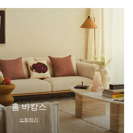
홈 바캉스
쇼핑하기