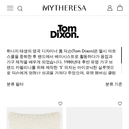
튀니지 태생의 영국 디자이너 톰 딕슨(Tom Dixon)은 첼시 아트
스쿨을 중퇴한 후 밴드에서 베이시스트로 활동하다가 용접과
가구 제작을 배우게 되었습니다. 1980년대 후반 유명 가구 브
랜드 카펠리니를 위해 제작한 'S' 의자는 아이코닉한 실루엣으
로 딕슨에게 엄청난 성공을 가져다 주었으며, 유명 멤버십 클럽
인 쇼디치 하우스와 몬드리안 런던 호텔을 위한 조명 및 인테리
어 작업 또한 그의 대표작으로 잘 알려져 있습니다. 간결한 선
분류 필터
분류 기준
과 차분한 디자인이 매력적인 톰 딕슨의 디자인을 만나보세요.