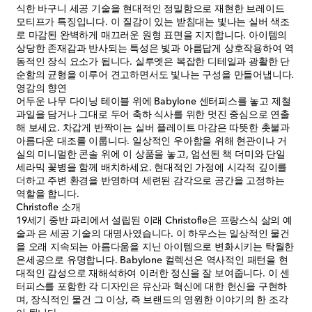
식한 바구니 세공 기술을 현대적인 정밀함으로 재현한 브레이드
모티프가 특징입니다. 이 질감이 있는 받침대는 빛나는 실버 색조
로 마감된 완벽하게 매끄러운 원형 표면을 지지합니다. 아이템의
상당한 존재감과 반사되는 특성은 빛과 아름답게 상호작용하여 역
동적인 장식 요소가 됩니다. 실루엣은 복잡한 디테일과 광활한 단
순함의 균형을 이루어 견고하면서도 빛나는 구성을 만들어냅니다.
영감의 향연
어두운 나무 다이닝 테이블 위에 Babylone 센터피스를 놓고 제철
과일을 담거나 그대로 두어 축하 식사를 위한 멋진 중심으로 연출
해 보세요. 차갑게 반짝이는 실버 플레이트 마감은 따뜻한 촛불과
아름다운 대조를 이룹니다. 일상적인 우아함을 위해 현관이나 거
실의 미니멀한 콘솔 위에 이 상품을 놓고, 엄선된 책 더미와 단일
세라믹 꽃병을 함께 배치하세요. 현대적인 가정에 시각적 깊이를
더하고 주변 환경을 반영하며 세련된 감각으로 공간을 고정하는
역할을 합니다.
Christofle 소개
19세기 중반 파리에서 설립된 이래 Christofle은 프랑스식 삶의 예
술과 은 세공 기술의 대명사였습니다. 이 하우스는 일상적인 물건
을 오래 지속되는 아름다움을 지닌 아이템으로 변화시키는 탁월한
은세공으로 유명합니다. Babylone 컬렉션은 역사적인 패턴을 현
대적인 감성으로 재해석하여 이러한 정신을 잘 보여줍니다. 이 센
터피스를 포함한 각 디자인은 유산과 혁신에 대한 헌신을 구현하
며, 장식적인 물건 그 이상, 즉 브랜드의 영원한 이야기의 한 조각