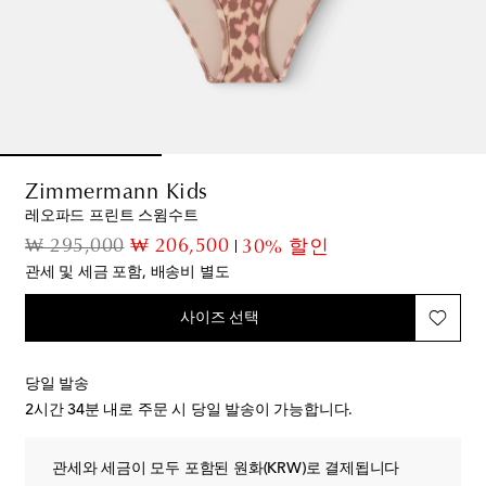
Zimmermann Kids
레오파드 프린트 스윔수트
original price
discount price
₩ 295,000
₩ 206,500
30% 할인
관세 및 세금 포함, 배송비 별도
사이즈 선택
당일 발송
2시간 34분
내로 주문 시 당일 발송이 가능합니다.
관세와 세금이 모두 포함된 원화(KRW)로 결제됩니다