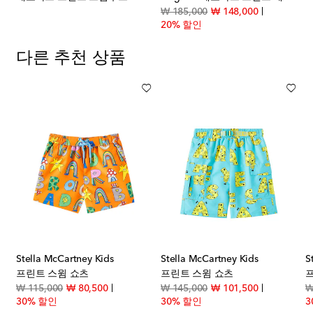
original price
discount pri
₩ 185,000
₩ 148,000
20% 할인
다른 추천 상품
Stella McCartney Kids
Stella McCartney Kids
S
프린트 스윔 쇼츠
프린트 스윔 쇼츠
t price
original price
discount price
original price
discount pri
₩ 115,000
₩ 80,500
₩ 145,000
₩ 101,500
₩
30% 할인
30% 할인
3