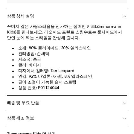
상품 상세 설명
꾸미지 않은 사랑스러움을 선사하는 짐머만 키즈(Zimmermann
Kids)를 만나보세요. 레오파드 프린트 스윔수트는 풀사이드에서
단연 눈에 띄는 스타일을 완성해 줍니다.
소재: 80% 폴리아미드, 20% 엘라스테인
관리방법: 손세탁
제조국: 중국
컬러: 베이지
디자이너 컬러명: Tan Leopard
안감: 92% 나일론 (재생), 8% 엘라스테인
길이 조절이 가능한 숄더 스트랩
상품 번호: P01124044
배송 및 무료 반품
상품 제조 정보
Zimmermann Kids 더 보기