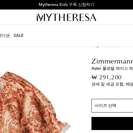
Mytheresa Kids: 럭셔리 패션의 첫 걸음
에디션
SALE
아동
디자이너
Zimm
정사이즈
Zimmermann
Y 2
품절 임박
Aster 플로럴 레이스 
Y 4
품절 임박
orig
₩ 291,200
Y 6
품절 임박
관세 및 세금 포함, 배
Y 8
품절 임박
Y 10
Y 12
사이즈 선택