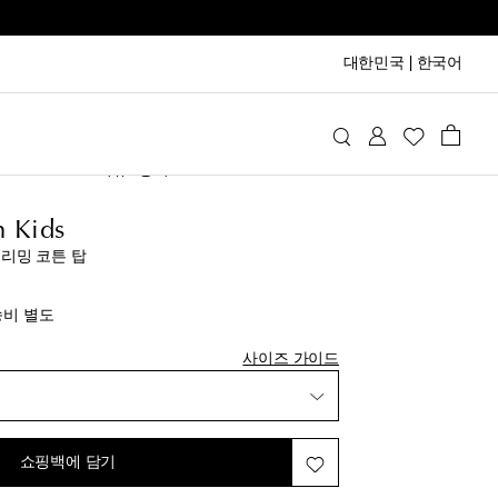
대한민국
|
한국어
ermann Kids
의류
상의
 Kids
트리밍 코튼 탑
inal price
송비 별도
사이즈 가이드
쇼핑백에 담기