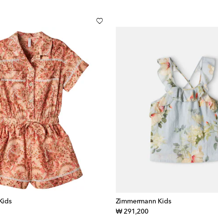
Kids
Zimmermann Kids
inal price
original price
₩ 291,200