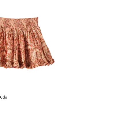
Kids
inal price