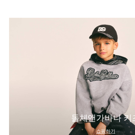
돌체앤가바나 키
쇼핑하기