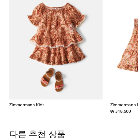
Zimmermann Kids
Zimmermann 
orig
₩ 318,500
다른 추천 상품