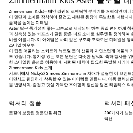
Zimmermann Kids Aster 플로
Zimmermann Kids는 메인 라인의 로맨틱한 분위기를 매력적인 
이 밑단과 소매를 장식하여 즐겁고 세련된 옷장에 특별함을 더합니다
품격을 높이는 디테일
Aster 탑은 통기성이 좋은 코튼으로 제작되어 하루 종일 편안하게
과 신축성 있는 커프스가 달린 짧은 퍼프 소매로 실루엣을 정의하여 
비를 이룹니다. 이 아이템은 사려 깊은 구조와 조화로운 디테일을 통
스타일 하우투
이 탑은 어울리는 스커트와 뉴트럴 톤의 샌들과 자연스럽게 어울려 
도 있습니다. 통기성 있는 코튼 원단은 따뜻한 날씨의 축하 행사를 
한 스타일링 옵션을 허용하며, 세련된 매력이 필요한 특별한 자리에
Zimmermann Kids 소개
시드니에서 Nicky와 Simone Zimmermann 자매가 설립한 이
이면서도 편안하게 착용할 수 있는 아이템을 만듭니다. 아동 컬렉션은
을 반영하며, 즐겁고 햇살 가득한 우아함의 정신을 담은 타임리스 의
럭셔리 정품
럭셔리 패
품질이 보장된 정품만을 취급
200가지가 넘
렉션