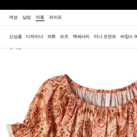
여성
남성
아동
라이프
신상품
디자이너
의류
슈즈
액세서리
미니 모먼트
바캉스 
뉴시즌