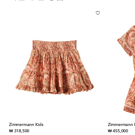
Zimmermann Kids
Zimmermann 
original price
orig
₩ 318,500
₩ 455,000