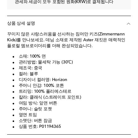
관세와 세금이 모두 포함된 원화(KRW)로 결제됩니다
상품 상세 설명
꾸미지 않은 사랑스러움을 선사하는 짐머만 키즈(Zimmermann
Kids)를 만나보세요. 데님 소재로 제작된 Aster 재킷은 매력적인
플로럴 엠브로이더리를 더해 완성되었습니다.
소재: 100% 면
관리방법: 물세탁 가능 (30℃)
제조국: 중국
컬러: 블루
디자이너 컬러명: Horizon
주머니 안감: 100% 코튼
트리밍: 100% 폴리에스테르
칼라: 클래식 (스트레이트 포인트)
여밈 방식: 앞면 버튼
주머니: 슬릿 포켓
옆면 트임
소맷단: 버튼 잠금
상품 번호: P01194365