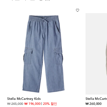
Stella McCartney Kids
Stella McCart
original price
discount price
orig
₩ 245,000
₩ 196,000
20% 할인
₩ 260,000