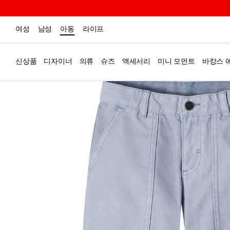
여성
남성
아동
라이프
신상품
디자이너
의류
슈즈
액세서리
미니 모먼트
바캉스 