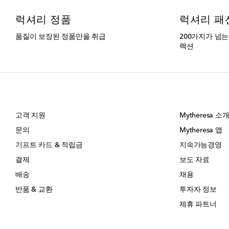
럭셔리 정품
럭셔리 패
품질이 보장된 정품만을 취급
200가지가 넘
렉션
고객 지원
Mytheresa 소
문의
Mytheresa 앱
기프트 카드 & 적립금
지속가능경영
결제
보도 자료
배송
채용
반품 & 교환
투자자 정보
제휴 파트너