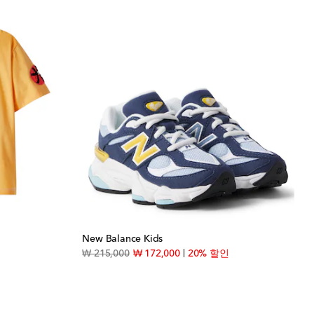
New Balance Kids
ice
original price
discount price
₩ 215,000
₩ 172,000
20% 할인