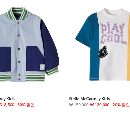
ney Kids
Stella McCartney Kids
inal price
discount price
original price
discount pr
318,500
30% 할인
₩ 150,000
₩ 120,000
20% 할인