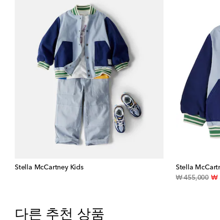
Stella McCartney Kids
Stella McCart
orig
₩ 455,000
₩ 
다른 추천 상품