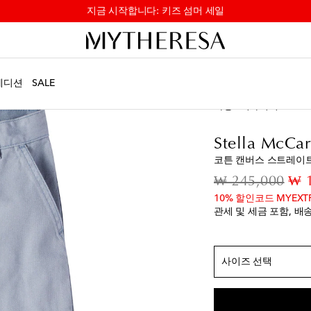
지금 시작합니다: 키즈 섬머 세일
에디션
SALE
정사이즈
아동
디자이너
Stell
Y 2
위시리스트에 
Y 3
마지막 상품
Stella McCar
Y 4
위시리스트에 
코튼 캔버스 스트레이트
Y 5
위시리스트에 
orig
₩ 245,000
₩ 
Y 6
위시리스트에 
10% 할인코드 MYEXT
관세 및 세금 포함, 배
Y 8
품절 임박
Y 10
품절 임박
Y 12
마지막 상품
사이즈 선택
Y 14
위시리스트에 