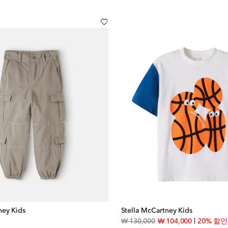
ney Kids
Stella McCartney Kids
inal price
original price
discount pr
₩ 130,000
₩ 104,000
20% 할인