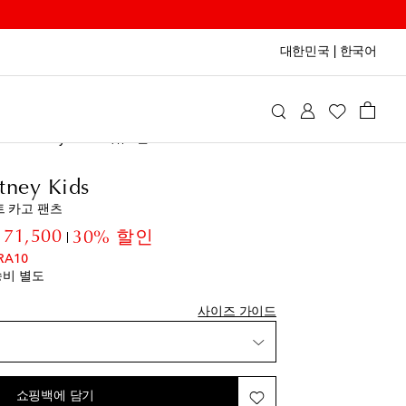
대한민국
|
한국어
a McCartney Kids
의류
팬츠
추가
tney Kids
추가
 카고 팬츠
추가
inal price
discount price
171,500
30% 할인
추가
RA10
송비 별도
사이즈 가이드
추가
쇼핑백에 담기