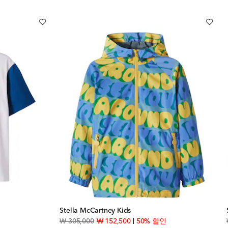
Stella McCartney Kids
ice
original price
discount price
₩ 305,000
₩ 152,500
50% 할인