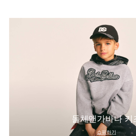
돌체앤가바나 키
쇼핑하기