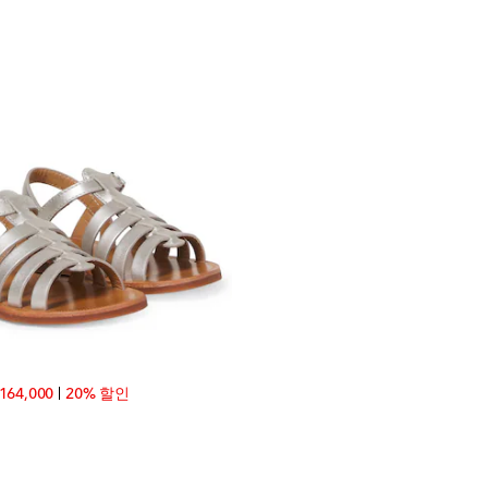
inal price
discount price
164,000
20% 할인