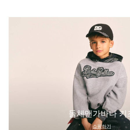
돌체앤가바나 키
쇼핑하기