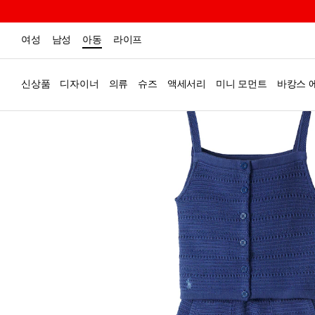
여성
남성
아동
라이프
신상품
디자이너
의류
슈즈
액세서리
미니 모먼트
바캉스 