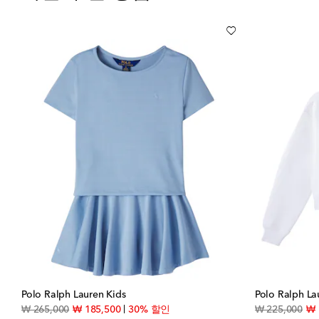
Polo Ralph Lauren Kids
Polo Ralph La
original price
discount price
orig
₩ 265,000
₩ 185,500
30% 할인
₩ 225,000
₩ 