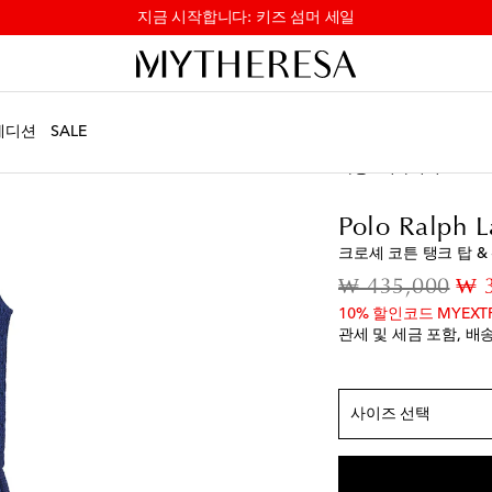
지금 시작합니다: 키즈 섬머 세일
에디션
SALE
아동
디자이너
Polo 
Polo Ralph L
크로셰 코튼 탱크 탑 &
정사이즈
orig
₩ 435,000
₩ 
10% 할인코드 MYEXT
S / Y 7
품절 임박
관세 및 세금 포함, 배
M / Y 8-9
L / Y 10-11
품절 임
XL / Y 12-14
위시리
사이즈 선택