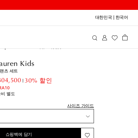
대한민국
|
한국어
Ralph Lauren Kids
의류
아웃핏
auren Kids
 팬츠 세트
inal price
discount price
304,500
30% 할인
RA10
송비 별도
사이즈 가이드
박
스트에 추가
쇼핑백에 담기