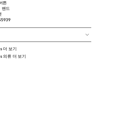
 버튼
 밴드
켓
55939
ids 더 보기
Kids 의류 더 보기