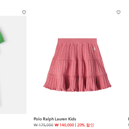
Polo Ralph Lauren Kids
ice
original price
discount price
₩ 175,000
₩ 140,000
20% 할인