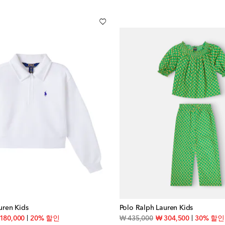
uren Kids
Polo Ralph Lauren Kids
inal price
discount price
original price
discount pr
180,000
20% 할인
₩ 435,000
₩ 304,500
30% 할인