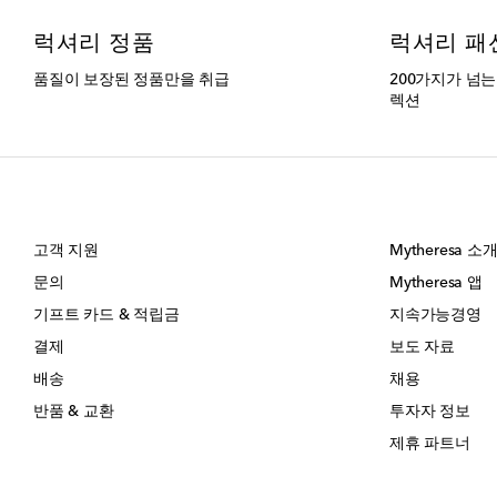
럭셔리 정품
럭셔리 패
품질이 보장된 정품만을 취급
200가지가 넘
렉션
고객 지원
Mytheresa 소
문의
Mytheresa 앱
기프트 카드 & 적립금
지속가능경영
결제
보도 자료
배송
채용
반품 & 교환
투자자 정보
제휴 파트너