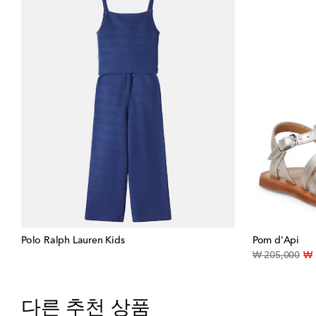
Polo Ralph Lauren Kids
Pom d'Api
orig
₩ 205,000
₩ 
다른 추천 상품