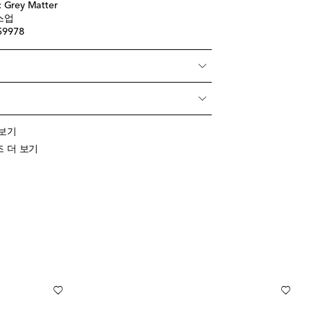
rey Matter
스업
59978
더 보기
슈즈 더 보기