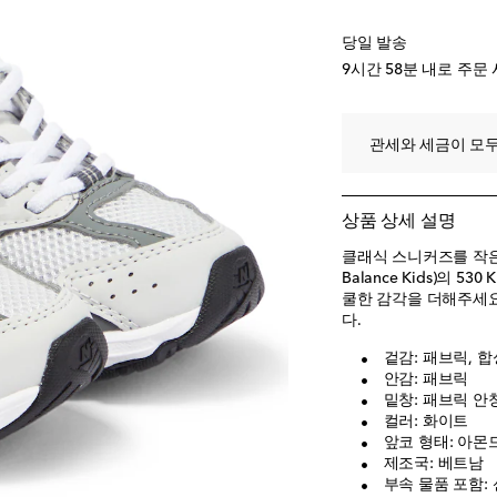
US 3 / EU 35
품절 
당일 발송
9시간 58분
내로 주문 
관세와 세금이 모두
상품 상세 설명
클래식 스니커즈를 작은
Balance Kids)의 
쿨한 감각을 더해주세요
다.
겉감: 패브릭, 합
안감: 패브릭
밑창: 패브릭 안
컬러: 화이트
앞코 형태: 아몬
제조국: 베트남
부속 물품 포함: