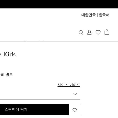
대한민국
|
한국어
alance Kids
슈즈
스니커즈
 Kids
inal price
송비 별도
시리스트에 추가
사이즈 가이드
쇼핑백에 담기
시리스트에 추가