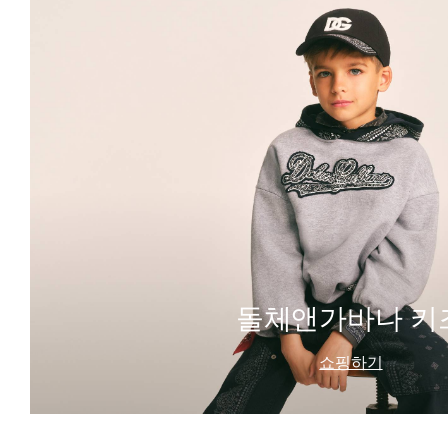
돌체앤가바나 키
쇼핑하기