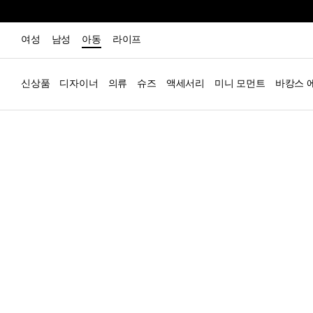
여성
남성
아동
라이프
신상품
디자이너
의류
슈즈
액세서리
미니 모먼트
바캉스 