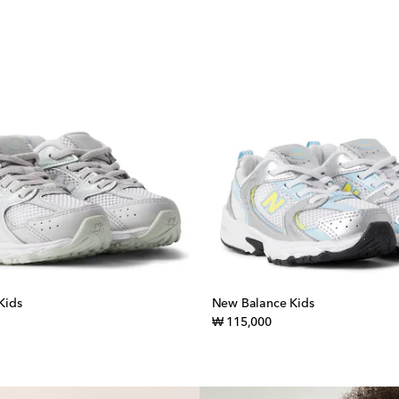
Kids
New Balance Kids
inal price
original price
₩ 115,000