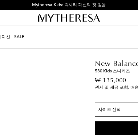
Mytheresa Kids: 럭셔리 패션의 첫 걸음
미국 사이즈
에디션
SALE
US 10.5 / EU 28
아동
디자이너
New B
US 11 / EU 28.5
US 11.5 / EU 29
New Balance
530 Kids 스니커즈
US 12 / EU 30
orig
₩ 135,000
US 12.5 / EU 30.5
관세 및 세금 포함, 배
US 13 / EU 31
US 13.5 / EU 32
위
US 1 / EU 32.5
사이즈 선택
US 1.5 / EU 33
US 2 / EU 33.5
US 2.5 / EU 34.5
위