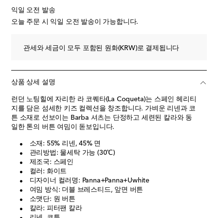
익일 오전 발송
오늘 주문 시 익일 오전 발송이 가능합니다.
관세와 세금이 모두 포함된 원화(KRW)로 결제됩니다
상품 상세 설명
런던 노팅힐에 자리한 라 코퀘타(La Coqueta)는 스페인 헤리티
지를 담은 섬세한 키즈 컬렉션을 창조합니다. 가벼운 리넨과 코
튼 소재로 선보이는 Barba 셔츠는 단정하고 세련된 칼라와 동
일한 톤의 버튼 여밈이 돋보입니다.
소재: 55% 리넨, 45% 면
관리방법: 물세탁 가능 (30℃)
제조국: 스페인
컬러: 화이트
디자이너 컬러명: Panna+Panna+Uwhite
여밈 방식: 더블 브레스티드, 앞면 버튼
소맷단: 원 버튼
칼라: 피터팬 칼라
리넨, 코튼