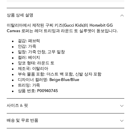
상품 상세 설명
이탈리아에서 제작된 구찌 키즈(Gucci Kids)의 Horsebit GG
Canvas 로퍼는 레더 트리밍과 라운드 토 실루엣이 돋보입니다.
겉감: 패브릭
안감: 가죽
밑창: 가죽 안창, 고무 밑창
컬러: 베이지
앞코 형태: 라운드 토
제조국: 이탈리아
부속 물품 포함: 더스트 백 포함, 신발 상자 포함
디자이너 컬러명: Beige-Blue/Blue
트리밍: 가죽
상품 번호: P00940745
사이즈 & 핏
배송 및 무료 반품