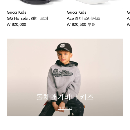
Gucci Kids
Gucci Kids
G
GG Horsebit 레더 로퍼
Ace 레더 스니커즈
A
original price
original price
₩ 820,000
₩ 820,500
부터
₩
돌체앤가바나 키즈
쇼핑하기