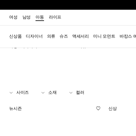
여성
남성
아동
라이프
신상품
디자이너
의류
슈즈
액세서리
미니 모먼트
바캉스 
아동
디자이너
Zimmermann Kids
의류
쇼츠
사이즈
소재
컬러
뉴시즌
신상