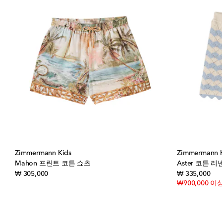
Zimmermann Kids
Zimmermann 
Mahon 프린트 코튼 쇼츠
Aster 코튼 
original price
orig
₩ 305,000
₩ 335,000
₩900,000 이