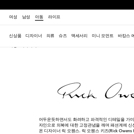
여성
남성
아동
라이프
신상품
디자이너
의류
슈즈
액세서리
미니 모먼트
바캉스 
아동
디자이너
Rick Owens Kids
어두운듯하면서도 화려하고 파격적인 디테일을 가미
자인으로 의복에 대한 고정관념을 깨며 패션계에 신
온 디자이너 릭 오웬스. 릭 오웬스 키즈(Rick Owens 