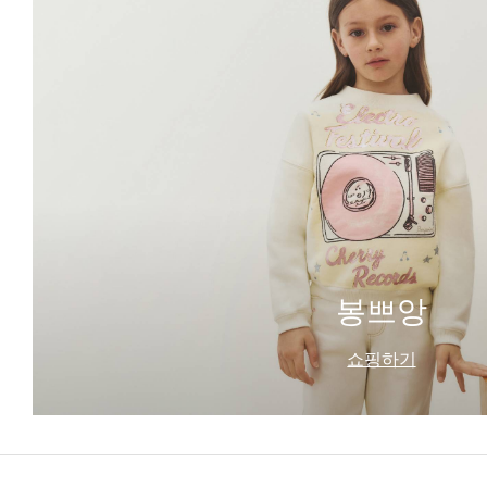
봉쁘앙
쇼핑하기