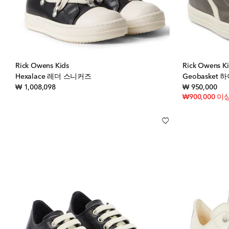
Rick Owens Kids
Rick Owens K
Hexalace 레더 스니커즈
Geobasket
original price
orig
₩ 1,008,098
₩ 950,000
₩900,000 이