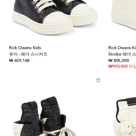
Rick Owens Kids
Rick Owens K
유아 - 레더 스니커즈
Strobe 레더
original price
orig
₩ 659,168
₩ 805,000
₩900,000 이