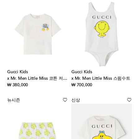
Gucci Kids
Gucci Kids
x Mr. Men Little Miss 코튼 저지 티셔츠
x Mr. Men Little Miss 스윔수트
original price
original price
₩ 380,000
₩ 700,000
뉴시즌
신상