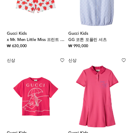
Gucci Kids
Gucci Kids
x Mr. Men Little Miss 프린트 스윔 쇼츠
GG 코튼 포플린 셔츠
original price
original price
₩ 630,000
₩ 990,000
신상
신상
Gucci Kids
Gucci Kids