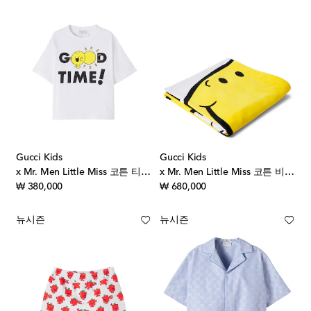
Gucci Kids
Gucci Kids
x Mr. Men Little Miss 코튼 티셔츠
x Mr. Men Little Miss 코튼 비치 타월
original price
original price
₩ 380,000
₩ 680,000
뉴시즌
뉴시즌