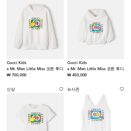
Gucci Kids
Gucci Kids
x Mr. Men Little Miss 코튼 후디
x Mr. Men Little Miss 코튼 후디
original price
original price
₩ 700,000
₩ 450,000
신상
뉴시즌