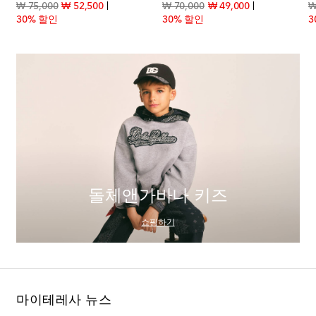
price
original price
discount price
original price
discount price
₩ 75,000
₩ 52,500
₩ 70,000
₩ 49,000
₩
30% 할인
30% 할인
3
돌체앤가바나 키즈
쇼핑하기
마이테레사 뉴스