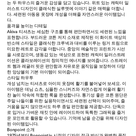
는 두 하우스의 즐거운 감성을 담고 있습니다. 위트 있는 캐릭터 일
러스트 디자인이 클래식한 실루엣에 이야기 같은 매력을 더합니
다. 세련된 아동용 옷장에 개성을 더해줄 자연스러운 아이템입니
다.
품격을 높이는 디테일
Akiva 티셔츠는 세심한 구조를 통해 편안하면서도 세련된 느낌을
표현합니다. 부드러운 코튼 저지 소재로 제작된 이 화이트 색상의
반소매 스타일은 클래식한 크루넥과 대비를 이루는 링거 트림으로
미묘한 레트로 감각을 더합니다. 중앙의 예술적인 프린트가 시선
을 사로잡으며, 생동감 있는 색상으로 표현된 캐릭터 일러스트레
이션은 콜라보레이션의 창의적인 에너지를 보여줍니다. 스트레이
트 헴과 레귤러 핏은 편안함과 자유로운 움직임을 보장하여 다양
한 앙상블의 기본 아이템이 되어줍니다.
스타일 하우투
개성 넘치는 티셔츠로 아이의 옷장에 활기를 불어넣어 보세요. 이
아이템은 데님 쇼츠, 심플한 스니커즈와 자연스럽게 어울려 활기
찬 놀이 약속에 적합한 룩을 완성합니다. 통기성 좋은 코튼 원단은
주말 나들이를 위한 실용적이면서도 세련된 선택이 되어주며, 즐
거움을 잃지 않으면서도 하루 종일 편안함을 제공합니다. 단독으
로 입거나 가벼운 재킷 안에 레이어드하여 독특한 그래픽을 즐거
운 포인트로 활용할 수 있습니다. 기억에 남을 순간을 위해 디자인
된 아이템입니다.
Bonpoint 소개
1975년부터 Bonpoint는 시적인 디자인 접근 방식과 완벽한 품질