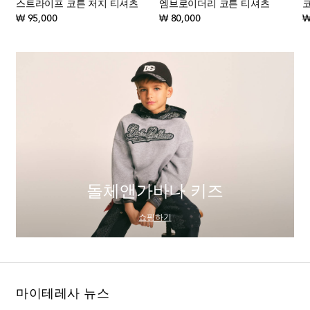
스트라이프 코튼 저지 티셔츠
엠브로이더리 코튼 티셔츠
original price
original price
₩ 95,000
₩ 80,000
₩
돌체앤가바나 키즈
쇼핑하기
마이테레사 뉴스