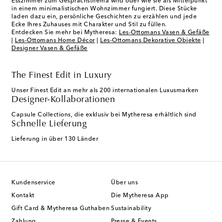
Esszimmer zum Gesprächsthema wird oder wie sie als Mittelpunkt
in einem minimalistischen Wohnzimmer fungiert. Diese Stücke
laden dazu ein, persönliche Geschichten zu erzählen und jede
Ecke Ihres Zuhauses mit Charakter und Stil zu füllen.
Entdecken Sie mehr bei Mytheresa:
Les-Ottomans Vasen & Gefäße
|
Les-Ottomans Home Décor
|
Les-Ottomans Dekorative Objekte
|
Designer Vasen & Gefäße
The Finest Edit in Luxury
Unser Finest Edit an mehr als 200 internationalen Luxusmarken
Designer-Kollaborationen
Capsule Collections, die exklusiv bei Mytheresa erhältlich sind
Schnelle Lieferung
Lieferung in über 130 Länder
Kundenservice
Über uns
Kontakt
Die Mytheresa App
Gift Card & Mytheresa Guthaben
Sustainability
Zahlung
Presse & Events