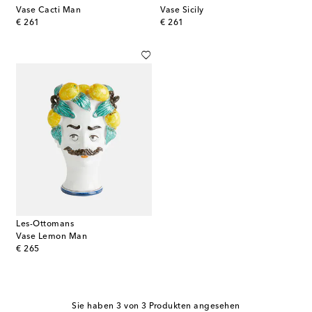
Vase Cacti Man
Vase Sicily
original price
original price
€ 261
€ 261
Les-Ottomans
Vase Lemon Man
original price
€ 265
Sie haben 3 von 3 Produkten angesehen