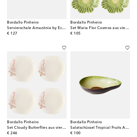
Bordallo Pinheiro
Bordallo Pinheiro
Servierschale Amazōnia by EcoArts
Set Maria Flor Cosmos aus vier Desserttellern
original price
original price
€ 127
€ 105
Bordallo Pinheiro
Bordallo Pinheiro
Set Cloudy Butterflies aus vier Speisetellern by Claudia Schiffer
Salatschüssel Tropical Fruits Avocado
original price
original price
€ 246
€ 100