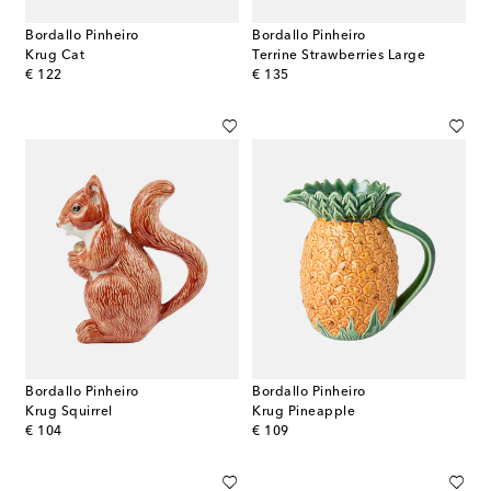
Bordallo Pinheiro
Bordallo Pinheiro
Krug Cat
Terrine Strawberries Large
original price
original price
€ 122
€ 135
Bordallo Pinheiro
Bordallo Pinheiro
Krug Squirrel
Krug Pineapple
original price
original price
€ 104
€ 109