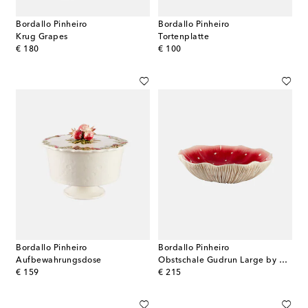
Bordallo Pinheiro
Bordallo Pinheiro
Krug Grapes
Tortenplatte
original price
original price
€ 180
€ 100
Bordallo Pinheiro
Bordallo Pinheiro
Aufbewahrungsdose
Obstschale Gudrun Large by Claudia Schiffer
original price
original price
€ 159
€ 215