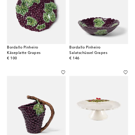
Bordallo Pinheiro
Bordallo Pinheiro
Käseplatte Grapes
Salatschüssel Grapes
original price
original price
€ 100
€ 146