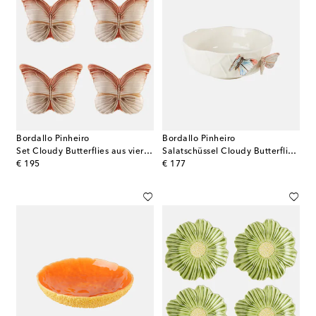
Bordallo Pinheiro
Bordallo Pinheiro
Set Cloudy Butterflies aus vier Brottellern by Claudia Schiffer
Salatschüssel Cloudy Butterflies by Claudia Schiffer
original price
original price
€ 195
€ 177