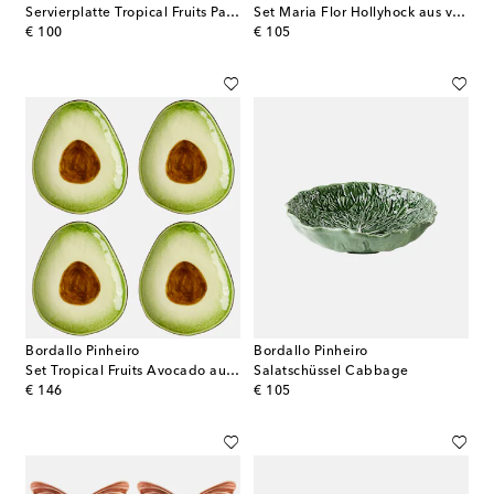
Servierplatte Tropical Fruits Papaya
Set Maria Flor Hollyhock aus vier Müslischalen
original price
original price
€ 100
€ 105
Bordallo Pinheiro
Bordallo Pinheiro
Set Tropical Fruits Avocado aus vier Desserttellern
Salatschüssel Cabbage
original price
original price
€ 146
€ 105