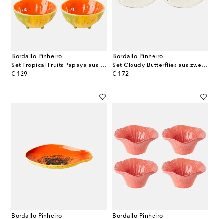
Bordallo Pinheiro
Bordallo Pinheiro
Set Tropical Fruits Papaya aus vier Müslischalen
Set Cloudy Butterflies aus zwei Servierplatten by Claudia Schiffer
original price
original price
€ 129
€ 172
Bordallo Pinheiro
Bordallo Pinheiro