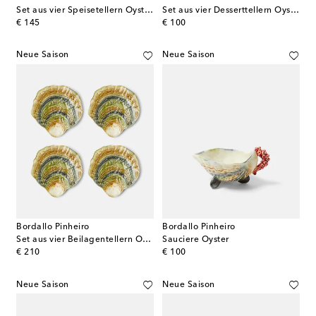
Set aus vier Speisetellern Oysters and Scallops
Set aus vier Desserttellern Oyster & Scallops
original price
original price
€ 145
€ 100
Neue Saison
Neue Saison
Bordallo Pinheiro
Bordallo Pinheiro
Set aus vier Beilagentellern Oyster & Scallops
Sauciere Oyster
original price
original price
€ 210
€ 100
Neue Saison
Neue Saison