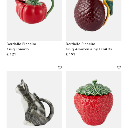
Bordallo Pinheiro
Bordallo Pinheiro
Krug Tomato
Krug Amazōnia by EcoArts
original price
original price
€ 121
€ 191