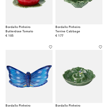
Bordallo Pinheiro
Bordallo Pinheiro
Butterdose Tomato
Terrine Cabbage
original price
original price
€ 105
€ 177
Bordallo Pinheiro
Bordallo Pinheiro