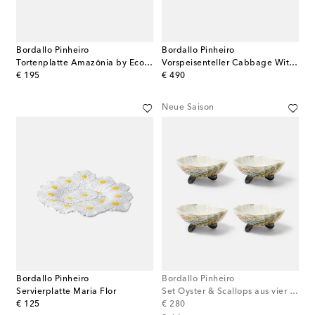
Bordallo Pinheiro
Bordallo Pinheiro
Tortenplatte Amazōnia by EcoArts
Vorspeisenteller Cabbage With Lobsters Small
original price
original price
€ 195
€ 490
Neue Saison
Bordallo Pinheiro
Bordallo Pinheiro
Servierplatte Maria Flor
Set Oyster & Scallops aus vier Servierschalen
original price
original price
€ 125
€ 280