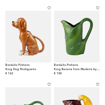
Bordallo Pinheiro
Bordallo Pinheiro
Krug Dog Perdigueiro
Krug Banana from Madeira by Nini Andrade Silva
original price
original price
€ 163
€ 100