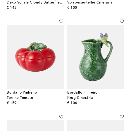
Deko-Schale Cloudy Butterflies by Claudia Schiffer
Vorspeisenteller Cinerária
original price
original price
€ 145
€ 100
Bordallo Pinheiro
Bordallo Pinheiro
Terrine Tomato
Krug Cinerária
original price
original price
€ 159
€ 104