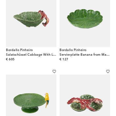
Bordallo Pinheiro
Bordallo Pinheiro
Salatschüssel Cabbage With Lobsters
Servierplatte Banana from Madeira by Nini Andrade Silva
original price
original price
€ 605
€ 127