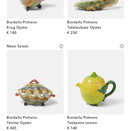
Bordallo Pinheiro
Bordallo Pinheiro
Krug Oyster
Tafelaufsatz Oyster
original price
original price
€ 140
€ 250
Neue Saison
Bordallo Pinheiro
Bordallo Pinheiro
Terrine Oyster
Teekanne Lemon
original price
original price
€ 465
€ 140