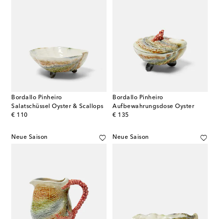
Bordallo Pinheiro
Bordallo Pinheiro
Salatschüssel Oyster & Scallops
Aufbewahrungsdose Oyster
original price
original price
€ 110
€ 135
Neue Saison
Neue Saison