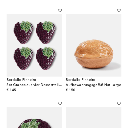
Bordallo Pinheiro
Bordallo Pinheiro
Set Grapes aus vier Desserttellern
Aufbewahrungsgefäß Nut Large
original price
original price
€ 145
€ 150