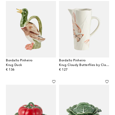
Bordallo Pinheiro
Bordallo Pinheiro
Krug Duck
Krug Cloudy Butterflies by Claudia Schiffer
original price
original price
€ 136
€ 127