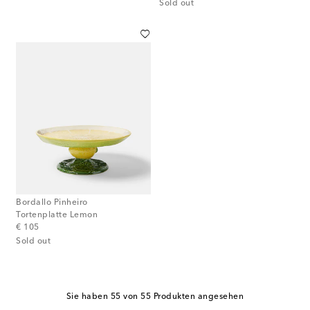
Sold out
Bordallo Pinheiro
Tortenplatte Lemon
original price
€ 105
Sold out
Sie haben 55 von 55 Produkten angesehen