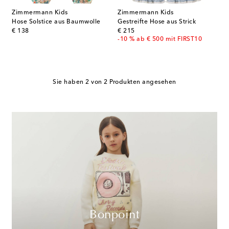
Zimmermann Kids
Zimmermann Kids
Hose Solstice aus Baumwolle
Gestreifte Hose aus Strick
original price
original price
€ 138
€ 215
-10 % ab € 500 mit FIRST10
Sie haben 2 von 2 Produkten angesehen
Bonpoint