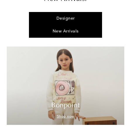
Designer
New Arrivals
Bonpoint
Shop now