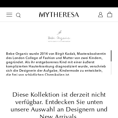
-10 % bei Ihrer ersten Bestellung auf ausgewählte Styles
Bebe Organic wurde 2014 von Birgit Kadak, Masterabsolventin
des London College of Fashion und Mutter von zwei Kindern,
gegründet. Als ihr erstgeborenes Kind mit einer äußerst
komplizierten Hauterkrankung diagnostiziert wurde, verschrieb
sich die Designerin der Aufgabe, Kindermode zu entwickeln,
die frei von schädlichen Chemikalien ist.
Mutterschaft, Nachhaltigkeit und Reisen sind die großen
Leidenschaften von Birgit Kadak, die immer von Bebe Organics
Kollektionen reflektiert werden. Vintage-Charme und liebevolle
Diese Kollektion ist derzeit nicht
Details wie Stickereien, Blumenmuster oder Spitze definieren
die Designs, die stets aus biologischen sowie natürlich
verfügbar. Entdecken Sie unten
Materialien gefertigt werden.
unsere Auswahl an Designern und
New Arrivals.