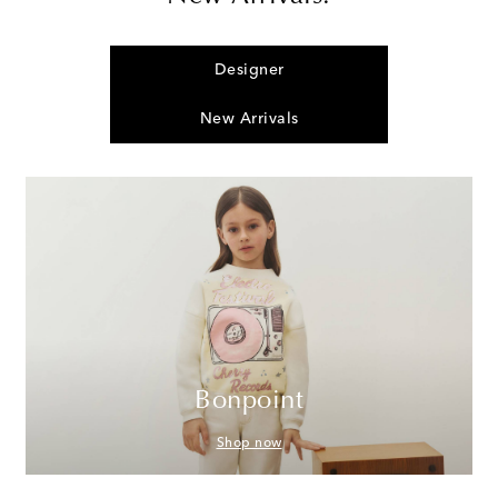
Designer
New Arrivals
Bonpoint
Shop now