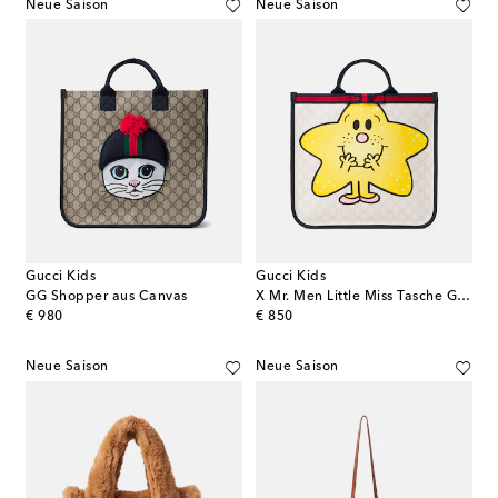
Neue Saison
Neue Saison
Gucci Kids
Gucci Kids
GG Shopper aus Canvas
X Mr. Men Little Miss Tasche GG aus Canvas
original price
original price
€ 980
€ 850
Neue Saison
Neue Saison