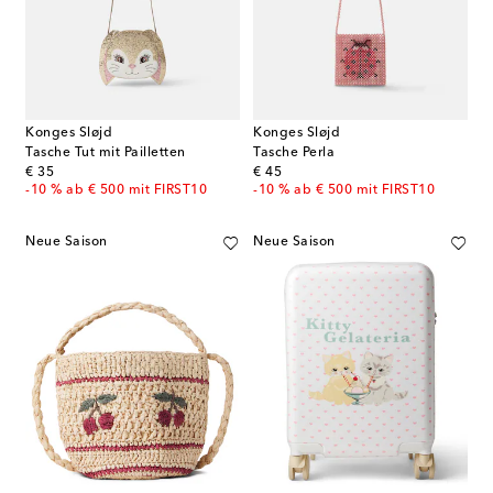
Konges Sløjd
Konges Sløjd
Tasche Tut mit Pailletten
Tasche Perla
original price
original price
€ 35
€ 45
-10 % ab € 500 mit FIRST10
-10 % ab € 500 mit FIRST10
Neue Saison
Neue Saison