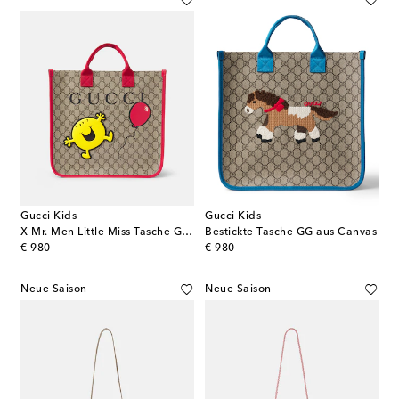
Gucci Kids
Gucci Kids
X Mr. Men Little Miss Tasche GG aus Canvas
Bestickte Tasche GG aus Canvas
original price
original price
€ 980
€ 980
Neue Saison
Neue Saison