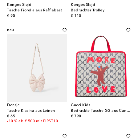
Konges Sløjd
Konges Sløjd
Tasche Fiorella aus Raffiabast
Bedruckter Trolley
original price
original price
€ 95
€ 110
neu
Donsje
Gucci Kids
Tasche Klasina aus Leinen
Bedruckte Tasche GG aus Canvas
original price
original price
€ 65
€ 790
-10 % ab € 500 mit FIRST10