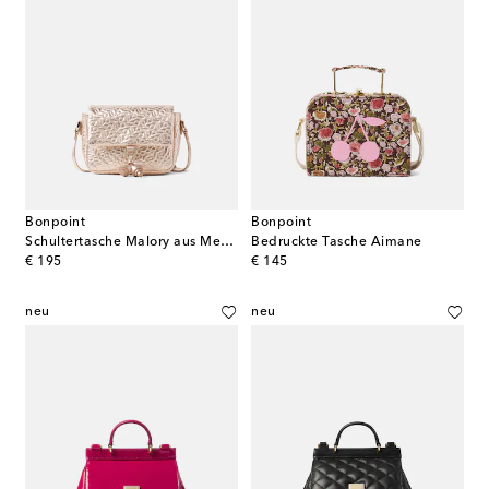
Bonpoint
Bonpoint
Schultertasche Malory aus Metallic-Leder
Bedruckte Tasche Aimane
original price
original price
€ 195
€ 145
neu
neu