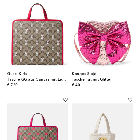
Gucci Kids
Konges Sløjd
Tasche GG aus Canvas mit Leder
Tasche Tut mit Glitter
original price
original price
€ 720
€ 40