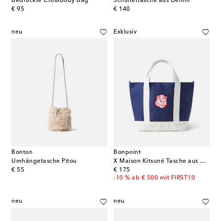
Bedruckte Crossbody Bag
Schultertasche aus Denim
original price
original price
€ 95
€ 140
neu
Exklusiv
Bonton
Bonpoint
Umhängetasche Pitou
X Maison Kitsuné Tasche aus Canvas
original price
original price
€ 55
€ 175
-10 % ab € 500 mit FIRST10
neu
neu