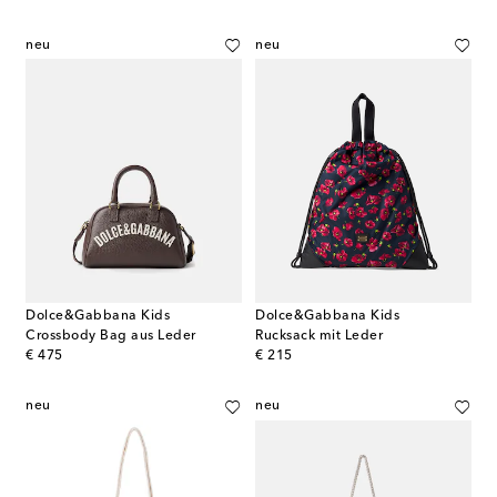
neu
neu
Dolce&Gabbana Kids
Dolce&Gabbana Kids
Crossbody Bag aus Leder
Rucksack mit Leder
original price
original price
€ 475
€ 215
neu
neu