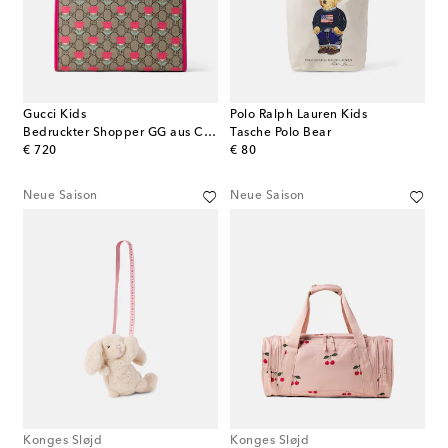
Gucci Kids
Polo Ralph Lauren Kids
Bedruckter Shopper GG aus Canvas
Tasche Polo Bear
original price
original price
€ 720
€ 80
Neue Saison
Neue Saison
Konges Sløjd
Konges Sløjd