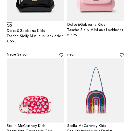
Dolce&Gabbana Kids
OS
Tasche Sicily Mini aus Lackleder
Dolce&Gabbana Kids
original price
€ 595
Tasche Sicily Mini aus Lackleder
original price
€ 595
Neue Saison
neu
Stella McCartney Kids
Stella McCartney Kids