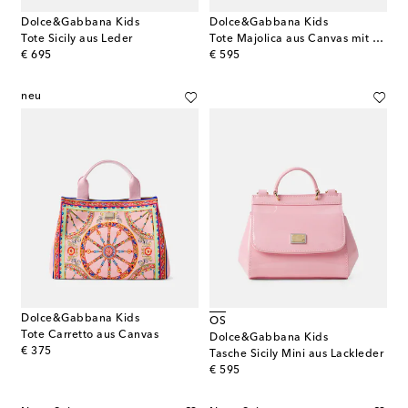
Dolce&Gabbana Kids
Dolce&Gabbana Kids
Tote Sicily aus Leder
Tote Majolica aus Canvas mit Leder
original price
original price
€ 695
€ 595
neu
Dolce&Gabbana Kids
OS
Tote Carretto aus Canvas
Dolce&Gabbana Kids
original price
€ 375
Tasche Sicily Mini aus Lackleder
original price
€ 595