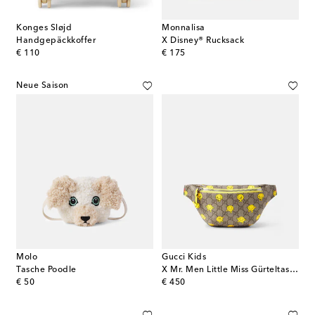
Konges Sløjd
Monnalisa
Handgepäckkoffer
X Disney® Rucksack
original price
original price
€ 110
€ 175
Neue Saison
Molo
Gucci Kids
Tasche Poodle
X Mr. Men Little Miss Gürteltasche GG aus Canvas
original price
original price
€ 50
€ 450