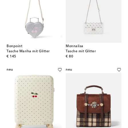
Bonpoint
Monnalisa
Tasche Mariha mit Glitter
Tasche mit Glitter
original price
original price
€ 145
€ 80
neu
neu