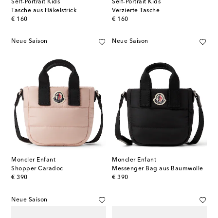
Self-Portrait Kids
Self-Portrait Kids
Tasche aus Häkelstrick
Verzierte Tasche
original price
original price
€ 160
€ 160
Neue Saison
Neue Saison
Moncler Enfant
Moncler Enfant
Shopper Caradoc
Messenger Bag aus Baumwolle
original price
original price
€ 390
€ 390
Neue Saison