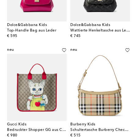
Dolce&Gabbana Kids
Dolce&Gabbana Kids
Top-Handle Bag aus Leder
Wattierte Henkeltasche aus Leder
original price
original price
€ 595
€ 745
neu
neu
Gucci Kids
Burberry Kids
Bedruckter Shopper GG aus Canvas
Schultertasche Burberry Check aus Canvas
original price
original price
€ 980
€ 515