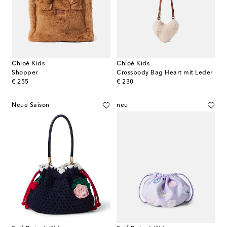
Chloé Kids
Chloé Kids
Shopper
Crossbody Bag Heart mit Leder
original price
original price
€ 255
€ 230
Neue Saison
neu