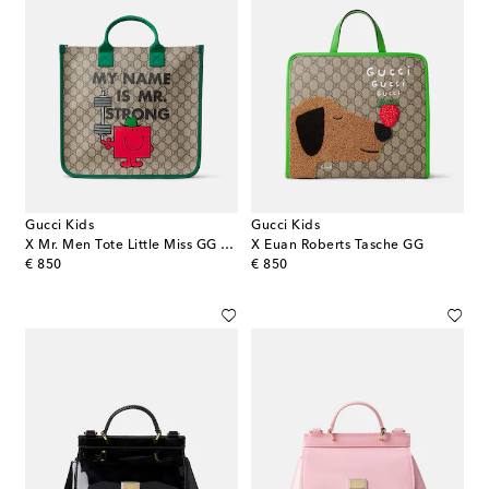
Gucci Kids
Gucci Kids
X Mr. Men Tote Little Miss GG aus Canvas
X Euan Roberts Tasche GG
original price
original price
€ 850
€ 850