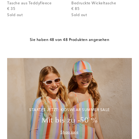
Tasche aus Teddyfleece
Bedruckte Wickeltasche
original price
original price
€ 35
€ 85
Sold out
Sold out
Sie haben 48 von 48 Produkten angesehen
STARTET JETZT: KIDSWEAR SUMMER SALE
Mit bis zu -50 %
Shop sale