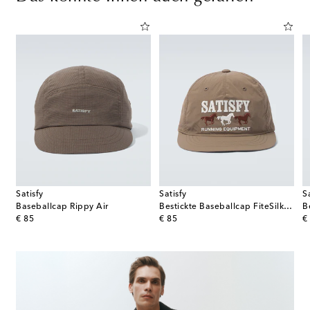
Satisfy
Satisfy
S
r aus Rippstrick
Baseballcap Rippy Air
Bestickte Baseballcap FiteSilk™ 5
original price
original price
or
€ 85
€ 85
€