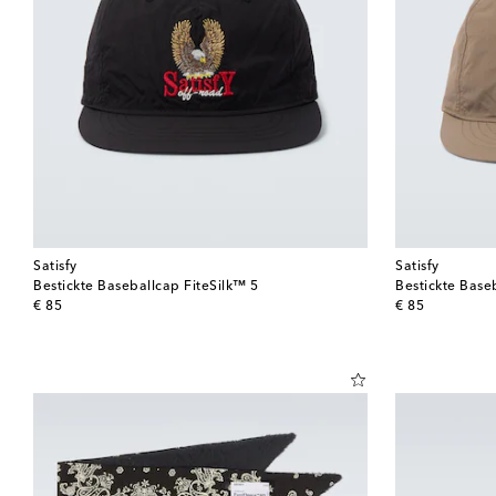
Satisfy
Satisfy
Bestickte Baseballcap FiteSilk™ 5
Bestickte Base
original price
original price
€ 85
€ 85