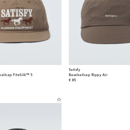
Satisfy
ballcap FiteSilk™ 5
Baseballcap Rippy Air
original price
€ 85