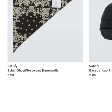
Satisfy
Satisfy
Schal GhostFleece aus Baumwolle
Baseballcap R
original price
original price
€ 90
€ 85