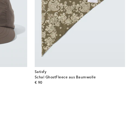
Satisfy
Schal GhostFleece aus Baumwolle
original price
€ 90