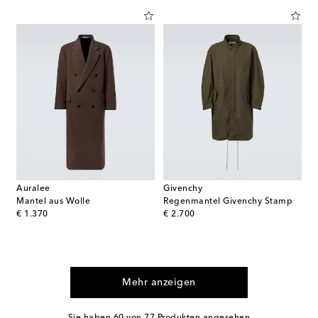
Auralee
Givenchy
Mantel aus Wolle
Regenmantel Givenchy Stamp
original price
original price
€ 1.370
€ 2.700
Mehr anzeigen
Sie haben 60 von 77 Produkten angesehen