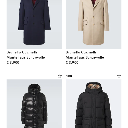
Brunello Cucinelli
Brunello Cucinelli
Mantel aus Schurwolle
Mantel aus Schurwolle
original price
original price
€ 3.900
€ 3.900
neu