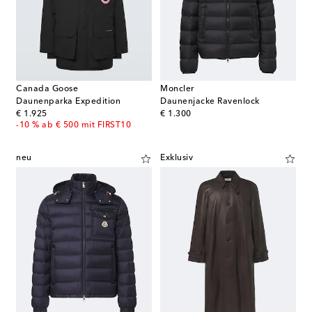
Canada Goose
Moncler
Daunenparka Expedition
Daunenjacke Ravenlock
original price
original price
€ 1.925
€ 1.300
-10 % ab € 500 mit FIRST10
neu
Exklusiv