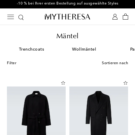
-10 % bei Ihrer ersten Bestellung auf ausgewählte Styles
Mäntel
Trenchcoats
Wollmäntel
Pa
Filter
Sortieren nach