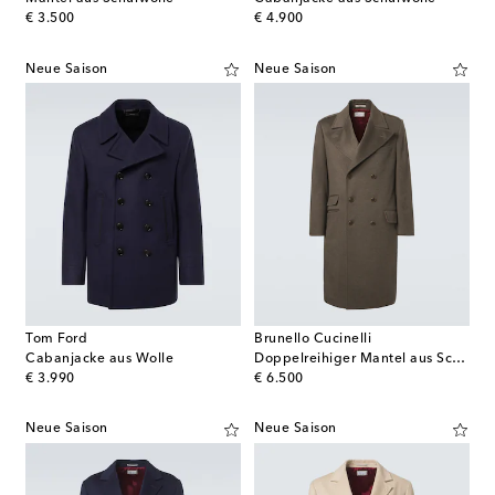
original price
original price
€ 3.500
€ 4.900
Neue Saison
Neue Saison
Tom Ford
Brunello Cucinelli
Cabanjacke aus Wolle
Doppelreihiger Mantel aus Schurwolle
original price
original price
€ 3.990
€ 6.500
Neue Saison
Neue Saison