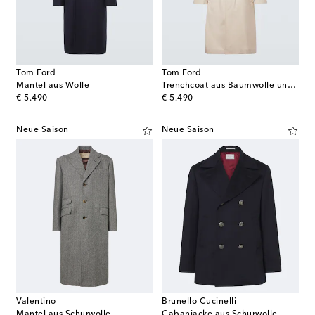
Tom Ford
Tom Ford
Mantel aus Wolle
Trenchcoat aus Baumwolle und Seide
original price
original price
€ 5.490
€ 5.490
Neue Saison
Neue Saison
Valentino
Brunello Cucinelli
Mantel aus Schurwolle
Cabanjacke aus Schurwolle