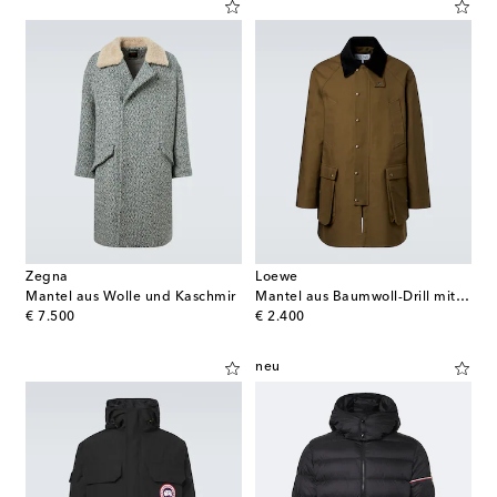
Zegna
Loewe
Mantel aus Wolle und Kaschmir
Mantel aus Baumwoll-Drill mit Cord
original price
original price
€ 7.500
€ 2.400
neu