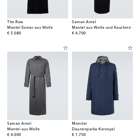
The Row
Saman Amel
Mantel Eomer aus Wolle
Mantel aus Wolle und Kaschmir
original price
original price
€ 5.080
€ 4.700
Saman Amel
Moncler
Mantel aus Wolle
Daunenparka Kervoyal
original price
original price
€ 4.000
€ 1.750