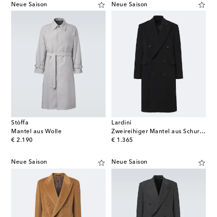
Neue Saison
Neue Saison
Stòffa
Lardini
Mantel aus Wolle
Zweireihiger Mantel aus Schurwolle
original price
original price
€ 2.190
€ 1.365
Neue Saison
Neue Saison