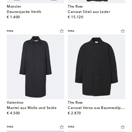
Moncler
The Row
Daunenjacke Verith
Carcoat Sitali aus Leder
original price
original price
€ 1.400
€ 15.120
neu
neu
Valentino
The Row
Mantel aus Wolle und Seide
Carcoat Verna aus Baumwollpopeline
original price
original price
€ 4.500
€ 2.870
neu
neu