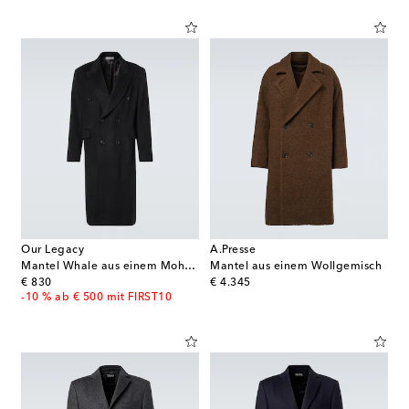
Our Legacy
A.Presse
Mantel Whale aus einem Mohairgemisch
Mantel aus einem Wollgemisch
original price
original price
€ 830
€ 4.345
-10 % ab € 500 mit FIRST10