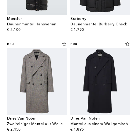
Moncler
Burberry
Daunenmantel Hanoverian
Daunenmantel Burberry Check
original price
original price
€ 2.100
€ 1.790
neu
neu
Dries Van Noten
Dries Van Noten
Zweireihiger Mantel aus Wolle
Mantel aus einem Wollgemisch
original price
original price
€ 2.450
€ 1.895