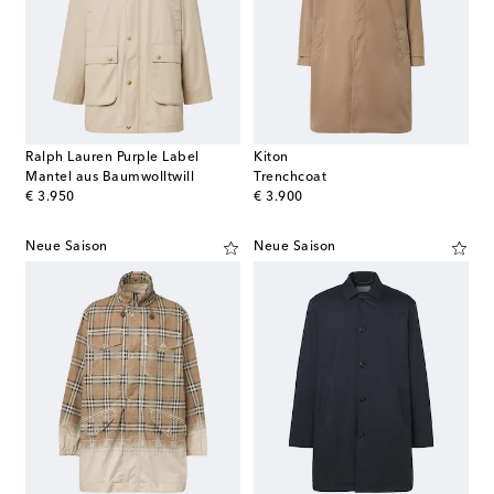
Ralph Lauren Purple Label
Kiton
Mantel aus Baumwolltwill
Trenchcoat
original price
original price
€ 3.950
€ 3.900
Neue Saison
Neue Saison