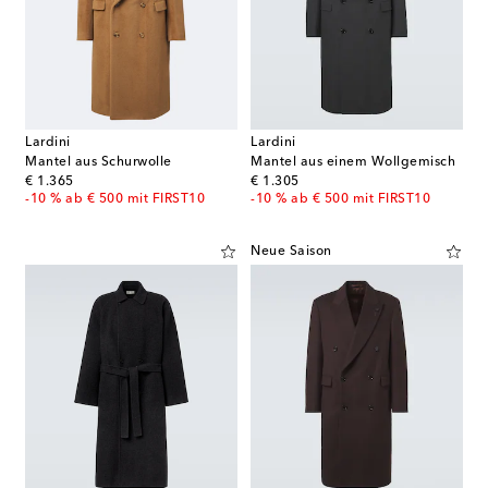
Lardini
Lardini
Mantel aus Schurwolle
Mantel aus einem Wollgemisch
original price
original price
€ 1.365
€ 1.305
-10 % ab € 500 mit FIRST10
-10 % ab € 500 mit FIRST10
Neue Saison