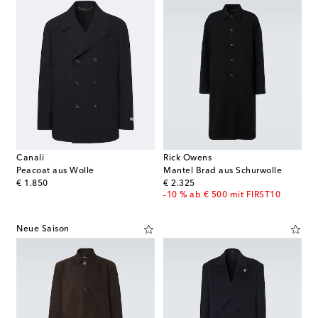
Canali
Rick Owens
Peacoat aus Wolle
Mantel Brad aus Schurwolle
original price
original price
€ 1.850
€ 2.325
-10 % ab € 500 mit FIRST10
Neue Saison