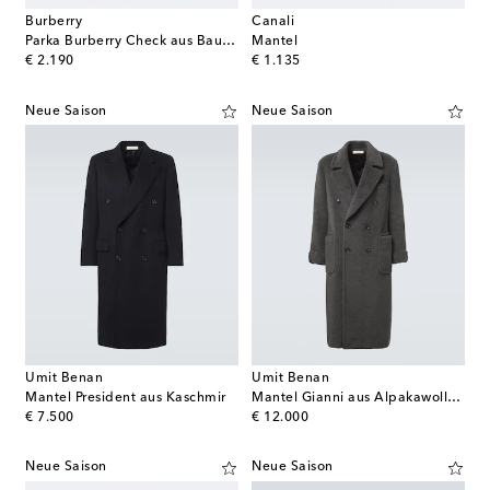
Burberry
Canali
Parka Burberry Check aus Baumwollgabardine
Mantel
original price
original price
€ 2.190
€ 1.135
Neue Saison
Neue Saison
Umit Benan
Umit Benan
Mantel President aus Kaschmir
Mantel Gianni aus Alpakawolle und Wolle
original price
original price
€ 7.500
€ 12.000
Neue Saison
Neue Saison