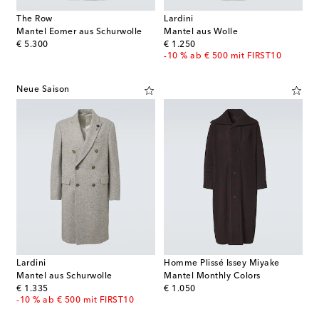
The Row
Lardini
Mantel Eomer aus Schurwolle
Mantel aus Wolle
original price
original price
€ 5.300
€ 1.250
-10 % ab € 500 mit FIRST10
Neue Saison
Lardini
Homme Plissé Issey Miyake
Mantel aus Schurwolle
Mantel Monthly Colors
original price
original price
€ 1.335
€ 1.050
-10 % ab € 500 mit FIRST10