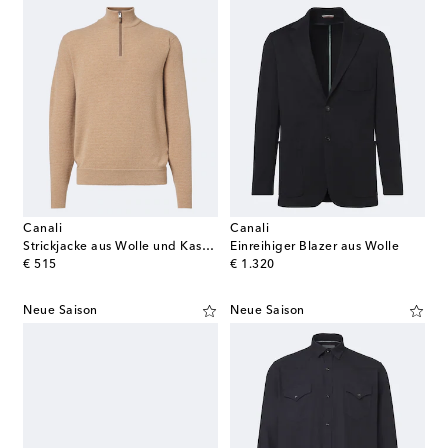
Canali
Canali
Strickjacke aus Wolle und Kaschmir
Einreihiger Blazer aus Wolle
original price
original price
€ 515
€ 1.320
Neue Saison
Neue Saison