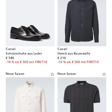
Canali
Canali
Schnürschuhe aus Leder
Hemd aus Baumwolle
original price
original price
€ 580
€ 210
-10 % ab € 500 mit FIRST10
-10 % ab € 500 mit FIRST10
Neue Saison
Neue Saison