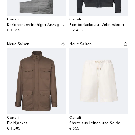
Canali
Canali
Karierter zweireihiger Anzug aus Wolle
Bomberjacke aus Veloursleder
original price
original price
€ 1.815
€ 2.455
Neue Saison
Neue Saison
Canali
Canali
Fieldjacket
Shorts aus Leinen und Seide
original price
original price
€ 1.505
€ 555