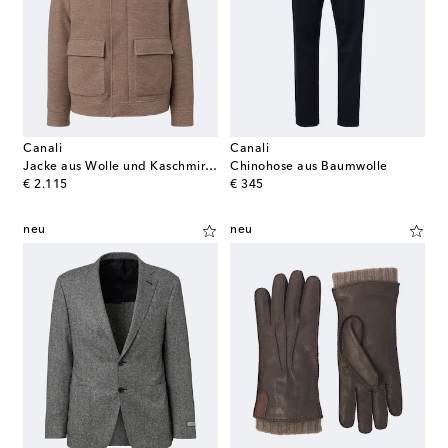
Canali
Canali
Jacke aus Wolle und Kaschmir mit Shearling
Chinohose aus Baumwolle
original price
original price
€ 2.115
€ 345
neu
neu