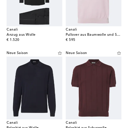
Canali
Canali
Anzug aus Wolle
Pullover aus Baumwolle und Seide
original price
original price
€ 1.520
€ 595
Neue Saison
Neue Saison
Canali
Canali
Poloshirt aus Wolle
Poloshirt aus Schurwolle