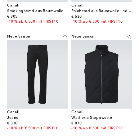
Canali
Canali
Smokinghemd aus Baumwolle
Polohemd aus Baumwolle und Seide
original price
original price
€ 305
€ 630
-10 % ab € 500 mit FIRST10
-10 % ab € 500 mit FIRST10
Neue Saison
Neue Saison
Canali
Canali
Jeans
Wattierte Steppweste
original price
original price
€ 330
€ 870
-10 % ab € 500 mit FIRST10
-10 % ab € 500 mit FIRST10