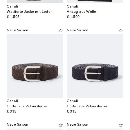
Canali
Canali
Wattierte Jacke mit Leder
Anzug aus Wolle
original price
original price
€ 1.505
€ 1.500
Neue Saison
Neue Saison
Canali
Canali
Gürtel aus Veloursleder
Gürtel aus Veloursleder
original price
original price
€ 315
€ 315
Neue Saison
Neue Saison