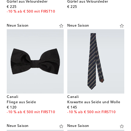
Gürtel aus Veloursleder
Gürtel aus Veloursleder
original price
original price
€ 225
€ 225
-10 % ab € 500 mit FIRST10
Neue Saison
Neue Saison
Canali
Canali
Fliege aus Seide
Krawatte aus Seide und Wolle
original price
original price
€ 120
€ 145
-10 % ab € 500 mit FIRST10
-10 % ab € 500 mit FIRST10
Neue Saison
Neue Saison