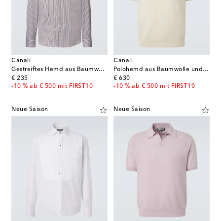
Canali
Canali
Gestreiftes Hemd aus Baumwolle
Polohemd aus Baumwolle und Seide
original price
original price
€ 235
€ 630
-10 % ab € 500 mit FIRST10
-10 % ab € 500 mit FIRST10
Neue Saison
Neue Saison