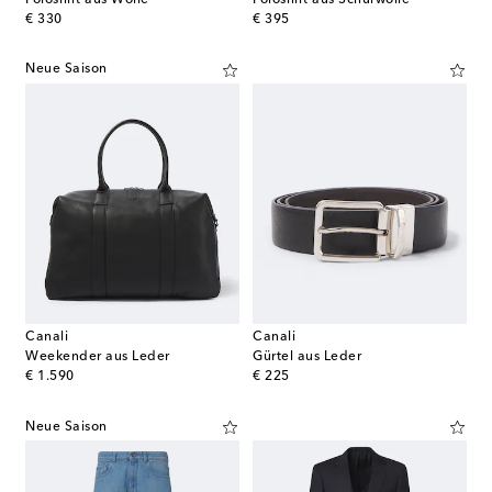
original price
original price
€ 330
€ 395
Neue Saison
Canali
Canali
Weekender aus Leder
Gürtel aus Leder
original price
original price
€ 1.590
€ 225
Neue Saison