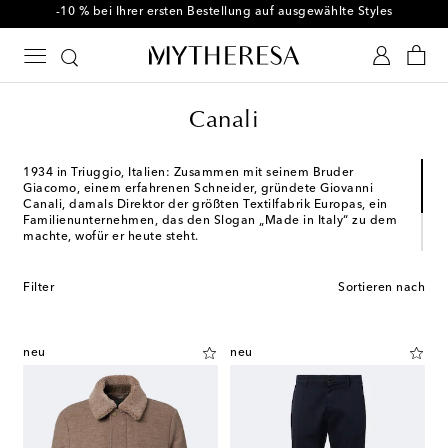
-10 % bei Ihrer ersten Bestellung auf ausgewählte Styles
Canali
1934 in Triuggio, Italien: Zusammen mit seinem Bruder
Giacomo, einem erfahrenen Schneider, gründete Giovanni
Canali, damals Direktor der größten Textilfabrik Europas, ein
Familienunternehmen, das den Slogan „Made in Italy“ zu dem
machte, wofür er heute steht.
Bei Canali trifft italienische Handwerkskunst auf höchsten
Tragekomfort, edles Design auf Funktionalität und Tradition auf
Filter
Sortieren nach
Moderne. Die zeitlosen Styles ergänzen jede Menswear
Garderobe und sind vielseitig kombinierbar.
neu
neu