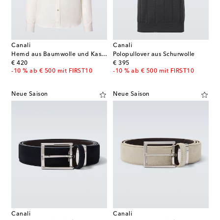
Canali
Canali
Hemd aus Baumwolle und Kaschmir
Polopullover aus Schurwolle
original price
original price
€ 420
€ 395
-10 % ab € 500 mit FIRST10
-10 % ab € 500 mit FIRST10
Neue Saison
Neue Saison
Canali
Canali