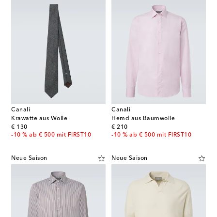
Canali
Canali
Krawatte aus Wolle
Hemd aus Baumwolle
original price
original price
€ 130
€ 210
-10 % ab € 500 mit FIRST10
-10 % ab € 500 mit FIRST10
Neue Saison
Neue Saison