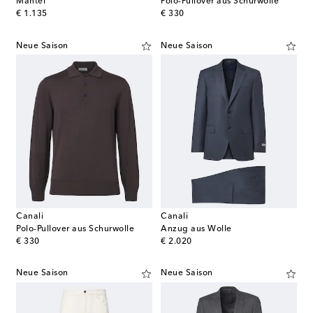
Mantel
Polo-Pullover aus Schurwolle
original price
original price
€ 1.135
€ 330
Neue Saison
Neue Saison
Canali
Canali
Polo-Pullover aus Schurwolle
Anzug aus Wolle
original price
original price
€ 330
€ 2.020
Neue Saison
Neue Saison