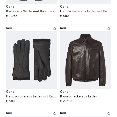
Canali
Canali
Blazer aus Wolle und Kaschmir
Handschuhe aus Leder mit Kaschmir
original price
original price
€ 1.955
€ 580
neu
neu
Canali
Canali
Handschuhe aus Leder mit Kaschmir
Blousonjacke aus Leder
original price
original price
€ 580
€ 2.910
neu
neu