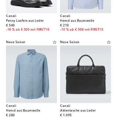
Canali
Canali
Penny Loafers aus Leder
Hemd aus Baumwolle
original price
original price
€ 540
€ 210
-10 % ab € 500 mit FIRST10
-10 % ab € 500 mit FIRST10
Neue Saison
Neue Saison
Canali
Canali
Hemd aus Baumwolle
Aktentasche aus Leder
original price
original price
€ 280
€ 1.095