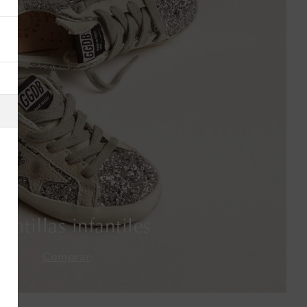
Alemania
Andorra
Antigua y Barbuda
Arabia Saudí
Argelia
Argentina
Armenia
patillas infantiles
Australia
Comprar
Austria