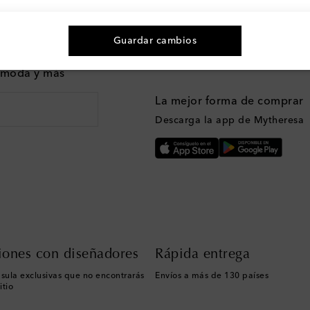
Guardar cambios
n moda y más
La mejor forma de comprar
Descarga la app de Mytheresa
iones con diseñadores
Rápida entrega
sula exclusivas que no encontrarás
Envíos a más de 130 países
itio