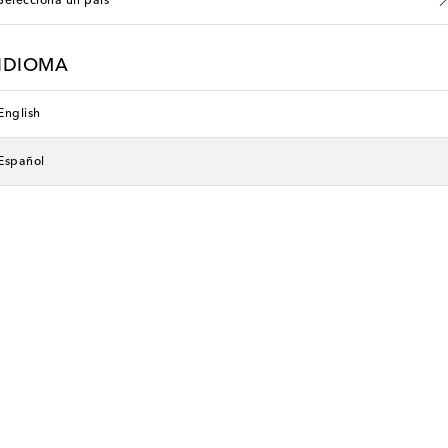
Selecciona un país
IDIOMA
English
Español
Za