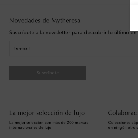
Novedades de Mytheresa
Suscríbete a la newsletter para descubrir lo último e
Tu email
Suscríbete
La mejor selección de lujo
Colaborac
La mejor selección con más de 200 marcas
Colecciones cáp
internacionales de lujo
en ningún otro s