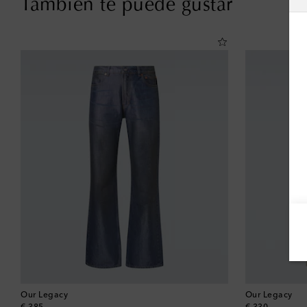
También te puede gustar
Our Legacy
Our Legacy
original price
original price