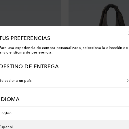
TUS PREFERENCIAS
Para una experiencia de compra personalizada, selecciona la dirección de
envío e idioma de preferencia.
DESTINO DE ENTREGA
Selecciona un país
Our Legacy
IDIOMA
 price
original price
discount price
0% de descuento
€ 305
€ 244
20% de descuento
English
Español