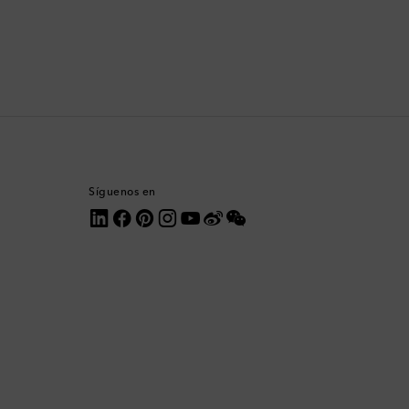
Corea del Sur
Costa Rica
Croacia
Dinamarca
Síguenos en
Dominica
Ecuador
Egipto
Emiratos Árabes Unidos
Eslovaquia