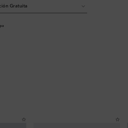
ión Gratuita
opa