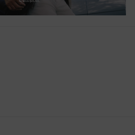
Bután
Camboya
Canadá
Catar
Chequia
Chile
China
Chipre
Colombia
Comoras