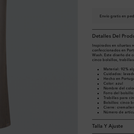
Envío gratis en pe
Detalles Del Prod
Inspirados en siluetas 
confeccionados en Port
Wash. Este diseño de co
cinco bolsillos, trabill
Material: 92% al
Cuidados: lavad
Hecho en Portug
Color: azul
Nombre del colo
Forro del bolsil
Trabillas para ci
Bolsillos: cinco bo
Cierre: cremalle
Número de artíc
Talla Y Ajuste