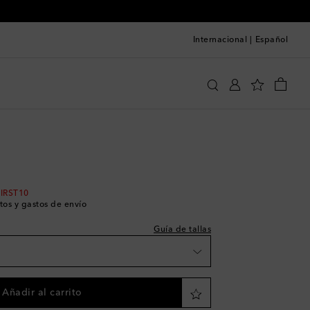
Internacional
|
Español
 a la talla
Our Legacy
Ropa
Jeans
Jeans rectos
FIRST10
tos y gastos de envío
Guía de tallas
Añadir al carrito