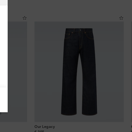
Argelia
Argentina
Armenia
Australia
Austria
Azerbaiyán
Bahamas
Bangladés
Our Legacy
Barbados
original price