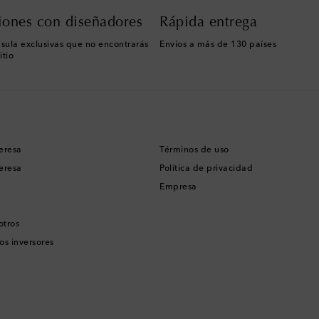
iones con diseñadores
Rápida entrega
sula exclusivas que no encontrarás
Envíos a más de 130 países
itio
eresa
Términos de uso
eresa
Política de privacidad
Empresa
otros
os inversores