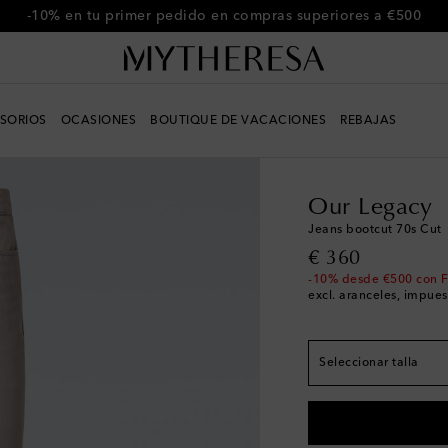
-10% en tu primer pedido en compras superiores a €500
SORIOS
OCASIONES
BOUTIQUE DE VACACIONES
REBAJAS
El tamaño corresponde
Hombre
Diseñadores
28
Pocas unidades
29
Pocas unidades
Our Legacy
30
Pocas unidades
Jeans bootcut 70s Cut
31
Pocas unidades
original price
€ 360
32
-10% desde €500 con 
excl. aranceles, impues
33
Pocas unidades
34
Pocas unidades
Seleccionar talla
36
Última pieza