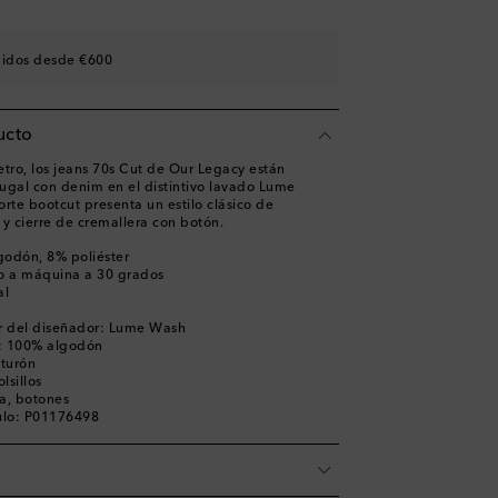
didos desde €600
ucto
retro, los jeans 70s Cut de Our Legacy están
ugal con denim en el distintivo lavado Lume
rte bootcut presenta un estilo clásico de
as y cierre de cremallera con botón.
godón, 8% poliéster
o a máquina a 30 grados
al
r del diseñador: Lume Wash
lo: 100% algodón
nturón
lsillos
ra, botones
ulo: P01176498