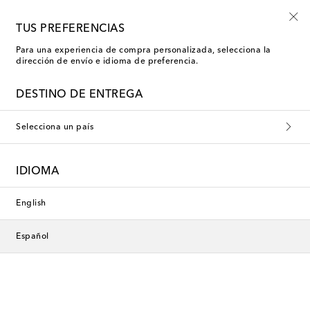
Usa el código FIRST10 en compras superiores a €500
TUS PREFERENCIAS
Para una experiencia de compra personalizada, selecciona la
dirección de envío e idioma de preferencia.
Our Legacy Jeans rectos
DESTINO DE ENTREGA
Filtros
Ordenar por
Selecciona un país
nuevo
Nueva temporada
IDIOMA
English
Español