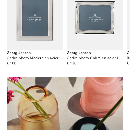
Georg Jensen
Georg Jensen
C
Cadre photo Modern en acier inoxydable
Cadre photo Cobra en acier inoxydable par Constantin Wortmann
original price
original price
or
€ 100
€ 130
€