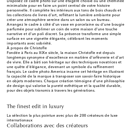
Disposez ce cadre photo sur une étagère choisie ou une cheminée
minimaliste pour en faire un point central de votre histoire
personnelle. Il complète les intérieurs aux tons de bois chauds et
les collections de livres d'art, reflétant la lumière ambiante pour
créer une atmosphère sereine dans un salon ou un bureau.
Arrangez le cadre à côté d'un vase en porcelaine ou d'une bougie
parfumée pour sublimer un coin de votre maison d'une touche
narrative et d'un poli discret. Sa présence transforme une simple
surface en une vignette élégante, célébrant les moments
importants avec sobriété.
À propos de Christofle
Fondée à Paris au XIXe siècle, la maison Christofle est depuis
longtemps synonyme d'excellence en matière d'orfèvrerie et d'art
de vivre. Elle a bâti son héritage sur des techniques novatrices et
une quête d'élégance, devenant un symbole du raffinement
français. Le cadre photo America incarne cet héritage en illustrant
la capacité de la marque à transposer son savoir-faire historique
en objets modernes. Chaque création témoigne d'une philosophie
de design qui valorise la pureté esthétique et la qualité durable,
pour des objets transmis à travers les générations.
The finest edit in luxury
La sélection la plus pointue avec plus de 200 créateurs de luxe
internationaux
Collaborations avec des créateurs