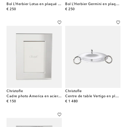
Bol L’Herbier Lotus en plaqué argent
Bol L’Herbier Germini en plaqué argent
original price
original price
€ 250
€ 250
Christofle
Christofle
Cadre photo America en acier inoxydable
Centre de table Vertigo en plaqué argent par Andrée Putman
original price
original price
€ 150
€ 1 480